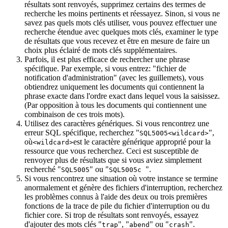
résultats sont renvoyés, supprimez certains des termes de
recherche les moins pertinents et réessayez. Sinon, si vous ne
savez pas quels mots clés utiliser, vous pouvez effectuer une
recherche étendue avec quelques mots clés, examiner le type
de résultats que vous recevez et être en mesure de faire un
choix plus éclairé de mots clés supplémentaires.
Parfois, il est plus efficace de rechercher une phrase
spécifique. Par exemple, si vous entrez: "fichier de
notification d'administration" (avec les guillemets), vous
obtiendrez uniquement les documents qui contiennent la
phrase exacte dans l'ordre exact dans lequel vous la saisissez.
(Par opposition à tous les documents qui contiennent une
combinaison de ces trois mots).
Utilisez des caractères génériques. Si vous rencontrez une
erreur SQL spécifique, recherchez "
",
SQL5005<wildcard>
où
est le caractère générique approprié pour la
<wildcard>
ressource que vous recherchez. Ceci est susceptible de
renvoyer plus de résultats que si vous aviez simplement
recherché "
" ou "
".
SQL5005
SQL5005c
Si vous rencontrez une situation où votre instance se termine
anormalement et génère des fichiers d'interruption, recherchez
les problèmes connus à l'aide des deux ou trois premières
fonctions de la trace de pile du fichier d'interruption ou du
fichier core. Si trop de résultats sont renvoyés, essayez
d'ajouter des mots clés "
", "
" ou "
".
trap
abend
crash