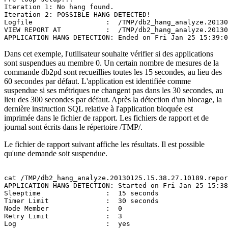
Iteration 1: No hang found.

Iteration 2: POSSIBLE HANG DETECTED!

Logfile                  :  /TMP/db2_hang_analyze.20130
VIEW REPORT AT           :  /TMP/db2_hang_analyze.20130
Dans cet exemple, l'utilisateur souhaite vérifier si des applications
sont suspendues au membre 0. Un certain nombre de mesures de la
commande
db2pd
sont recueillies toutes les 15 secondes, au lieu des
60 secondes par défaut. L'application est identifiée comme
suspendue si ses métriques ne changent pas dans les 30 secondes, au
lieu des 300 secondes par défaut. Après la détection d'un blocage, la
dernière instruction SQL relative à l'application bloquée est
imprimée dans le fichier de rapport. Les fichiers de rapport et de
journal sont écrits dans le répertoire
/TMP/
.
Le fichier de rapport suivant affiche les résultats. Il est possible
qu'une demande soit suspendue.
cat /TMP/db2_hang_analyze.20130125.15.38.27.10189.repor
APPLICATION HANG DETECTION: Started on Fri Jan 25 15:38
Sleeptime                :  15 seconds

Timer Limit              :  30 seconds

Node Member              :  0

Retry Limit              :  3

Log                      :  yes
