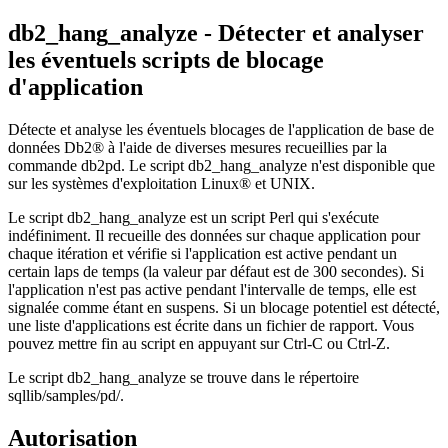
db2_hang_analyze - Détecter et analyser
les éventuels scripts de blocage
d'application
Détecte et analyse les éventuels blocages de l'application de base de
données
Db2®
à l'aide de diverses mesures recueillies par la
commande
db2pd
. Le script
db2_hang_analyze
n'est disponible que
sur les systèmes d'exploitation Linux® et UNIX.
Le script
db2_hang_analyze
est un script Perl qui s'exécute
indéfiniment. Il recueille des données sur chaque application pour
chaque itération et vérifie si l'application est active pendant un
certain laps de temps (la valeur par défaut est de 300 secondes). Si
l'application n'est pas active pendant l'intervalle de temps, elle est
signalée comme étant en suspens. Si un blocage potentiel est détecté,
une liste d'applications est écrite dans un fichier de rapport. Vous
pouvez mettre fin au script en appuyant sur Ctrl-C ou Ctrl-Z.
Le script
db2_hang_analyze
se trouve dans le répertoire
sqllib/samples/pd/
.
Autorisation