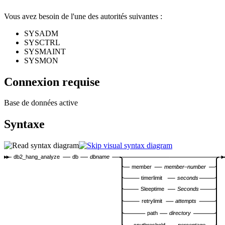
Vous avez besoin de l'une des autorités suivantes :
SYSADM
SYSCTRL
SYSMAINT
SYSMON
Connexion requise
Base de données active
Syntaxe
db2_hang_analyze
db
dbname
member
member–number
timerlimit
seconds
Sleeptime
Seconds
retrylimit
attempts
path
directory