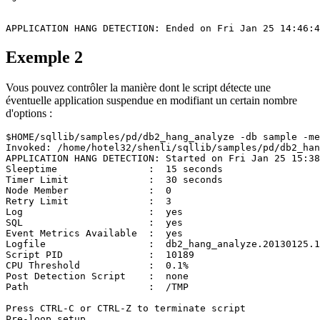
APPLICATION HANG DETECTION: Ended on Fri Jan 25 14:46:4
Exemple 2
Vous pouvez contrôler la manière dont le script détecte une
éventuelle application suspendue en modifiant un certain nombre
d'options :
$HOME/sqllib/samples/pd/db2_hang_analyze -db sample -me
Invoked: /home/hotel32/shenli/sqllib/samples/pd/db2_han
APPLICATION HANG DETECTION: Started on Fri Jan 25 15:38
Sleeptime                :  15 seconds

Timer Limit              :  30 seconds

Node Member              :  0

Retry Limit              :  3

Log                      :  yes

SQL                      :  yes

Event Metrics Available  :  yes

Logfile                  :  db2_hang_analyze.20130125.1
Script PID               :  10189

CPU Threshold            :  0.1%

Post Detection Script    :  none

Path                     :  /TMP

Press CTRL-C or CTRL-Z to terminate script

Pre-loop setup...
