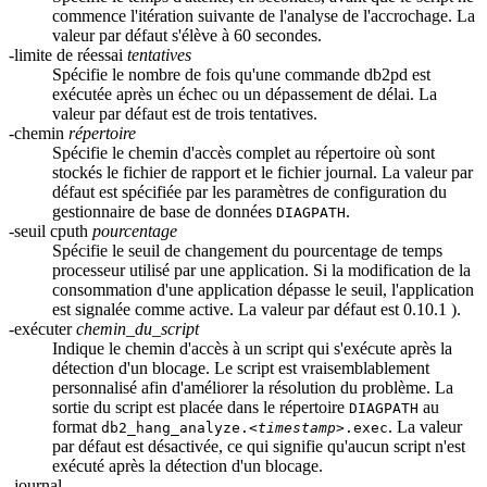
commence l'itération suivante de l'analyse de l'accrochage. La
valeur par défaut s'élève à 60 secondes.
-limite de réessai
tentatives
Spécifie le nombre de fois qu'une commande
db2pd
est
exécutée après un échec ou un dépassement de délai. La
valeur par défaut est de trois tentatives.
-chemin
répertoire
Spécifie le chemin d'accès complet au répertoire où sont
stockés le fichier de rapport et le fichier journal. La valeur par
défaut est spécifiée par les paramètres de configuration du
gestionnaire de base de données
.
DIAGPATH
-seuil cputh
pourcentage
Spécifie le seuil de changement du pourcentage de temps
processeur utilisé par une application. Si la modification de la
consommation d'une application dépasse le seuil, l'application
est signalée comme active. La valeur par défaut est 0.10.1 ).
-exécuter
chemin_du_script
Indique le chemin d'accès à un script qui s'exécute après la
détection d'un blocage. Le script est vraisemblablement
personnalisé afin d'améliorer la résolution du problème. La
sortie du script est placée dans le répertoire
au
DIAGPATH
format
. La valeur
db2_hang_analyze.
<timestamp>
.exec
par défaut est désactivée, ce qui signifie qu'aucun script n'est
exécuté après la détection d'un blocage.
-journal