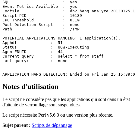
SQL                      :  yes

Event Metrics Available  :  yes

Logfile                  :  db2_hang_analyze.20130125.1
Script PID               :  10189

CPU Threshold            :  0.1%

Post Detection Script    :  none

Path                     :  /TMP

POTENTIAL APPLICATIONS HANGING: 1 application(s).

Apphdl              :  51

Status              :  UOW-Executing

AgentEDUID          :  44

Current query       :  select * from staff

Last query:         :  none

APPLICATION HANG DETECTION: Ended on Fri Jan 25 15:39:0
Notes d'utilisation
Le script ne considère pas que les applications qui sont dans un état
d'attente de verrouillage sont suspendues.
Le script nécessite Perl v5.6.0 ou une version plus récente.
Sujet parent :
Scripts de dépannage