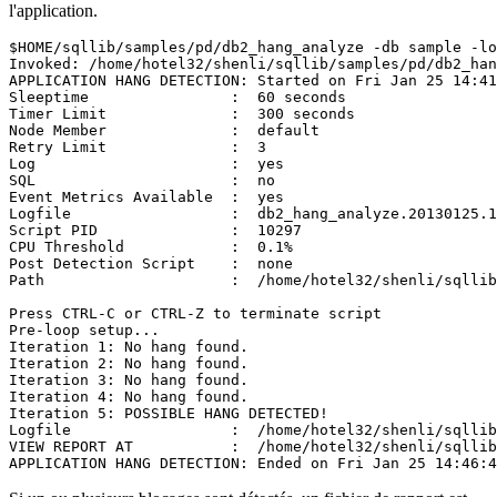
l'application.
$HOME/sqllib/samples/pd/db2_hang_analyze -db sample -lo
Invoked: /home/hotel32/shenli/sqllib/samples/pd/db2_han
APPLICATION HANG DETECTION: Started on Fri Jan 25 14:41
Sleeptime                :  60 seconds

Timer Limit              :  300 seconds

Node Member              :  default

Retry Limit              :  3

Log                      :  yes

SQL                      :  no

Event Metrics Available  :  yes

Logfile                  :  db2_hang_analyze.20130125.1
Script PID               :  10297

CPU Threshold            :  0.1%

Post Detection Script    :  none

Path                     :  /home/hotel32/shenli/sqllib
Press CTRL-C or CTRL-Z to terminate script

Pre-loop setup...

Iteration 1: No hang found.

Iteration 2: No hang found.

Iteration 3: No hang found.

Iteration 4: No hang found.

Iteration 5: POSSIBLE HANG DETECTED!

Logfile                  :  /home/hotel32/shenli/sqllib
VIEW REPORT AT           :  /home/hotel32/shenli/sqllib
APPLICATION HANG DETECTION: Ended on Fri Jan 25 14:46:4