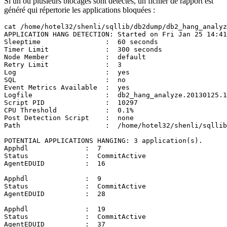
Si un ou plusieurs blocages sont détectés, un fichier de rapport est
généré qui répertorie les applications bloquées :
cat /home/hotel32/shenli/sqllib/db2dump/db2_hang_analyz
APPLICATION HANG DETECTION: Started on Fri Jan 25 14:41
Sleeptime                :  60 seconds

Timer Limit              :  300 seconds

Node Member              :  default

Retry Limit              :  3

Log                      :  yes

SQL                      :  no

Event Metrics Available  :  yes

Logfile                  :  db2_hang_analyze.20130125.1
Script PID               :  10297

CPU Threshold            :  0.1%

Post Detection Script    :  none

Path                     :  /home/hotel32/shenli/sqllib
POTENTIAL APPLICATIONS HANGING: 3 application(s).

Apphdl              :  7

Status              :  CommitActive

AgentEDUID          :  16

Apphdl              :  9

Status              :  CommitActive

AgentEDUID          :  28

Apphdl              :  19

Status              :  CommitActive

AgentEDUID          :  37
