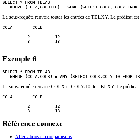
SELECT * FROM
 TBLAB 

WHERE (
COLA,COLB+10
) = SOME (SELECT
 COLX, COLY 
FROM
 
La sous-requête renvoie toutes les entrées de TBLXY. Le prédicat est vr
COLA        COLB       

----------- -----------

          2          12

          3          13

Exemple 6
SELECT * FROM
 TBLAB 

WHERE (
COLA,COLB
) = ANY (SELECT
 COLX,COLY-10 
FROM
 TB
La sous-requête renvoie COLX et COLY-10 de TBLXY. Le prédicat est vr
COLA        COLB       

----------- -----------

          2          12

Référence connexe
Affectations et comparaisons