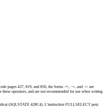
n code pages 437, 819, and 850, the forms ¬=, ¬<, and ¬> are
use these operators, and are not recommended for use when writing
e prédicat (SQLSTATE 428C4). L'instruction FULLSELECT peut