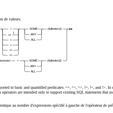
on de valeurs.
=
SOME
(fullselect1)
1
ANY
<>
ALL
<
>
<=
>=
pression
=
SOME
(fullselect2)
ANY
ALL
rted in basic and quantified predicates: ^=, ^<, ^>, !=, !<, and !>. I
on operators are intended only to support existing SQL statements that 
dentique au nombre d'expressions spécifié à gauche de l'opérateur d