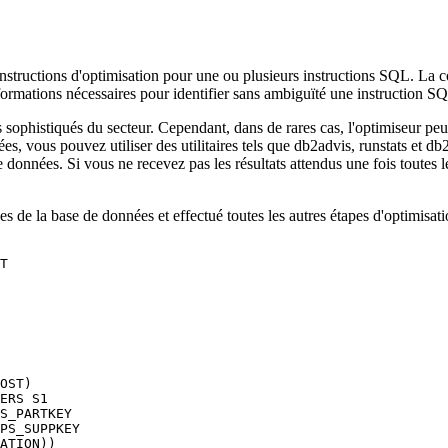
structions d'optimisation pour une ou plusieurs instructions SQL. La c
informations nécessaires pour identifier sans ambiguïté une instruction S
us sophistiqués du secteur. Cependant, dans de rares cas, l'optimiseur pe
s, vous pouvez utiliser des utilitaires tels que
db2advis,
runstats et
db
e données. Si vous ne recevez pas les résultats attendus une fois toutes 
s de la base de données et effectué toutes les autres étapes d'optimisa
T

OST) 

ERS S1 

S_PARTKEY

PS_SUPPKEY

ATION))