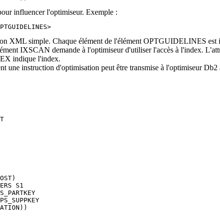
 pour influencer l'optimiseur. Exemple :
PTGUIDELINES>
ification XML simple. Chaque élément de l'élément OPTGUIDELINES est in
'élément IXSCAN demande à l'optimiseur d'utiliser l'accès à l'index. L
NDEX indique l'index.
t une instruction d'optimisation peut être transmise à l'optimiseur
Db2
T

OST) 

ERS S1 

S_PARTKEY

PS_SUPPKEY

ATION))
