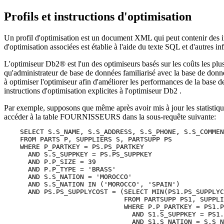
Profils et instructions d'optimisation
Un profil d'optimisation est un document XML qui peut contenir des in
d'optimisation associées est établie à l'aide du texte SQL et d'autres 
L'optimiseur
Db2®
est l'un des optimiseurs basés sur les coûts les pl
qu'administrateur de base de données familiarisé avec la base de donnée
à optimiser l'optimiseur afin d'améliorer les performances de la base d
instructions d'optimisation explicites à l'optimiseur
Db2
.
Par exemple, supposons que même après avoir mis à jour les statistique
accéder à la table FOURNISSEURS dans la sous-requête suivante:
    SELECT S.S_NAME, S.S_ADDRESS, S.S_PHONE, S.S_COMMEN
    FROM PARTS P, SUPPLIERS S, PARTSUPP PS

    WHERE P_PARTKEY = PS.PS_PARTKEY

      AND S.S_SUPPKEY = PS.PS_SUPPKEY

      AND P.P_SIZE = 39

      AND P.P_TYPE = 'BRASS'

      AND S.S_NATION = 'MOROCCO'

      AND S.S_NATION IN ('MOROCCO', 'SPAIN')

      AND PS.PS_SUPPLYCOST = (SELECT MIN(PS1.PS_SUPPLYC
                              FROM PARTSUPP PS1, SUPPLI
                              WHERE P.P_PARTKEY = PS1.P
                                AND S1.S_SUPPKEY = PS1.
                                AND S1.S_NATION = S.S_N