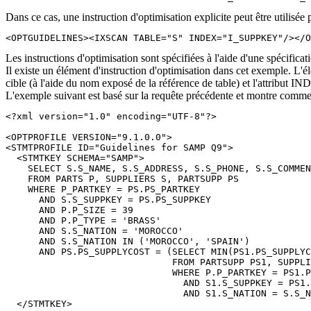
Dans ce cas, une instruction d'optimisation explicite peut être utilisée
<OPTGUIDELINES><IXSCAN TABLE="S" INDEX="I_SUPPKEY"/></O
Les instructions d'optimisation sont spécifiées à l'aide d'une spéc
Il existe un élément d'instruction d'optimisation dans cet exemple. L
cible (à l'aide du nom exposé de la référence de table) et l'attribut I
L'exemple suivant est basé sur la requête précédente et montre commen
<?xml version="1.0" encoding="UTF-8"?>

<OPTPROFILE VERSION="9.1.0.0">

<STMTPROFILE ID="Guidelines for 
SAMP
 Q9"> 

  <STMTKEY SCHEMA="
SAMP
">

    SELECT S.S_NAME, S.S_ADDRESS, S.S_PHONE, S.S_COMMEN
    FROM PARTS P, SUPPLIERS S, PARTSUPP PS

    WHERE P_PARTKEY = PS.PS_PARTKEY

      AND S.S_SUPPKEY = PS.PS_SUPPKEY

      AND P.P_SIZE = 39

      AND P.P_TYPE = 'BRASS'

      AND S.S_NATION = 'MOROCCO'

      AND S.S_NATION IN ('MOROCCO', 'SPAIN')

      AND PS.PS_SUPPLYCOST = (SELECT MIN(PS1.PS_SUPPLYC
                              FROM PARTSUPP PS1, SUPPLI
                              WHERE P.P_PARTKEY = PS1.P
                                AND S1.S_SUPPKEY = PS1.
                                AND S1.S_NATION = S.S_N
  </STMTKEY>
