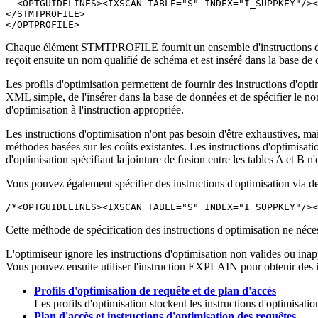
  <OPTGUIDELINES><IXSCAN TABLE="S" INDEX="I_SUPPKEY"/><
</STMTPROFILE>

</OPTPROFILE>
Chaque élément STMTPROFILE fournit un ensemble d'instructions d'opti
reçoit ensuite un nom qualifié de schéma et est inséré dans la base de
Les profils d'optimisation permettent de fournir des instructions d'opt
XML simple, de l'insérer dans la base de données et de spécifier le 
d'optimisation à l'instruction appropriée.
Les instructions d'optimisation n'ont pas besoin d'être exhaustives, ma
méthodes basées sur les coûts existantes. Les instructions d'optimisat
d'optimisation spécifiant la jointure de fusion entre les tables A et B n'
Vous pouvez également spécifier des instructions d'optimisation via de
/*<OPTGUIDELINES><IXSCAN TABLE="S" INDEX="I_SUPPKEY"/><
Cette méthode de spécification des instructions d'optimisation ne néc
L'optimiseur ignore les instructions d'optimisation non valides ou ina
Vous pouvez ensuite utiliser l'instruction EXPLAIN pour obtenir des in
Profils d'optimisation de requête et de plan d'accès
Les profils d'optimisation stockent les instructions d'optimisati
Plan d'accès et instructions d'optimisation des requêtes