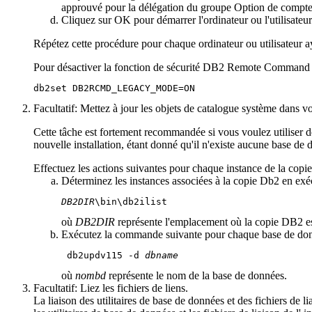
approuvé pour la délégation
du groupe
Option de compt
Cliquez sur
OK
pour démarrer l'ordinateur ou l'utilisateu
Répétez cette procédure pour chaque ordinateur ou utilisateur ay
Pour désactiver la fonction de sécurité
DB2
Remote Command Se
db2set DB2RCMD_LEGACY_MODE=ON
Facultatif:
Mettez à jour les objets de catalogue système dans v
Cette tâche est fortement recommandée si vous voulez utiliser des
nouvelle installation, étant donné qu'il n'existe aucune base de 
Effectuez les actions suivantes pour chaque instance de la copi
Déterminez les instances associées à la copie
Db2
en exé
DB2DIR
\bin\db2ilist
où
DB2DIR
représente l'emplacement où la copie
DB2
es
Exécutez la commande suivante pour chaque base de donn
 db2updv115 -d 
dbname
où
nombd
représente le nom de la base de données.
Facultatif:
Liez les fichiers de liens.
La liaison des utilitaires de base de données et des fichiers de li