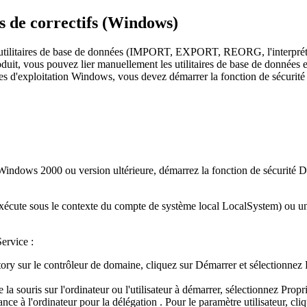
es de correctifs (Windows)
utilitaires de base de données (
IMPORT
,
EXPORT
,
REORG
, l'interpr
oduit, vous pouvez lier manuellement les utilitaires de base de données et 
es d'exploitation Windows, vous devez démarrer la fonction de sécurit
Windows 2000 ou version ultérieure, démarrez la fonction de sécurité
D
 s'exécute sous le contexte du compte de système local LocalSystem) ou un 
rvice :
tory
sur le contrôleur de domaine, cliquez sur
Démarrer
et sélectionnez
la souris sur l'ordinateur ou l'utilisateur à démarrer, sélectionnez
Propri
ance à l'ordinateur pour la délégation
. Pour le paramètre utilisateur, cli