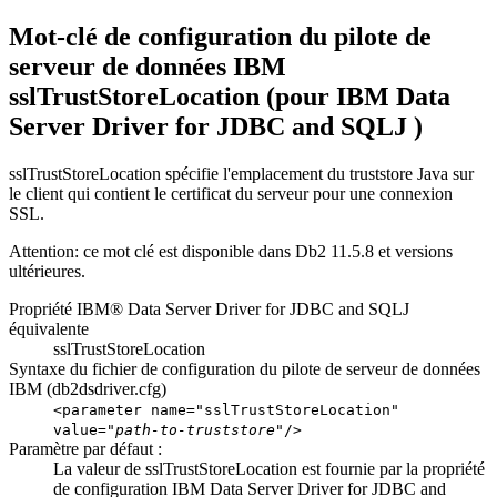
Mot-clé de configuration du pilote de
serveur de données IBM
sslTrustStoreLocation (pour IBM Data
Server Driver for JDBC and SQLJ )
sslTrustStoreLocation spécifie l'emplacement du truststore Java sur
le client qui contient le certificat du serveur pour une connexion
SSL.
Attention:
ce mot clé est disponible dans Db2 11.5.8 et versions
ultérieures.
Propriété IBM® Data Server Driver for JDBC and SQLJ
équivalente
sslTrustStoreLocation
Syntaxe du fichier de configuration du pilote de serveur de données
IBM (
db2dsdriver.cfg
)
<parameter name="sslTrustStoreLocation"
value="
path-to-truststore
"/>
Paramètre par défaut :
La valeur de sslTrustStoreLocation est fournie par la propriété
de configuration IBM Data Server Driver for JDBC and