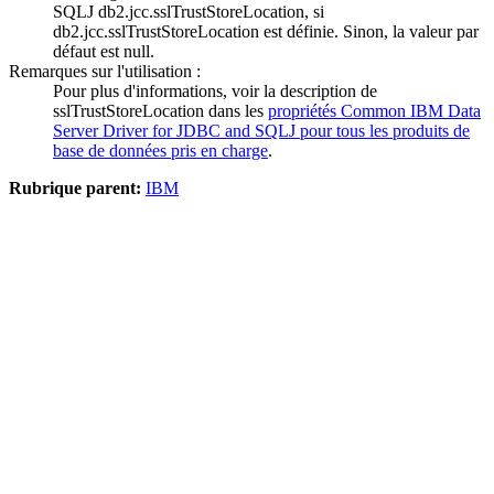
SQLJ db2.jcc.sslTrustStoreLocation, si
db2.jcc.sslTrustStoreLocation est définie. Sinon, la valeur par
défaut est null.
Remarques sur l'utilisation :
Pour plus d'informations, voir la description de
sslTrustStoreLocation dans les
propriétés Common IBM Data
Server Driver for JDBC and SQLJ pour tous les produits de
base de données pris en charge
.
Rubrique parent:
IBM