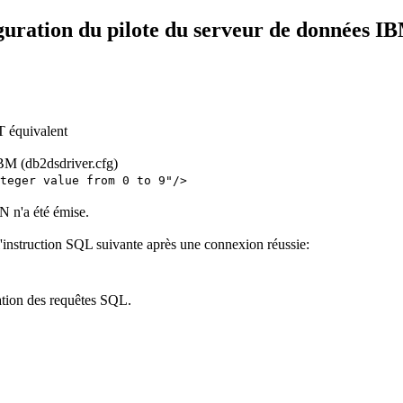
uration du pilote du serveur de données I
T équivalent
IBM (
db2dsdriver.cfg
)
teger value from 0 to 9
"/>
'a été émise.
 l'instruction SQL suivante après une connexion réussie:
ation des requêtes SQL.