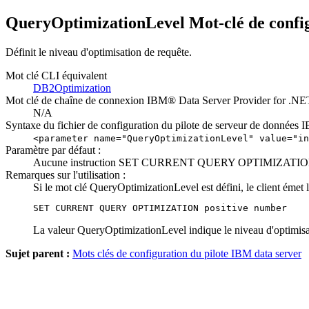
QueryOptimizationLevel Mot-clé de config
Définit le niveau d'optimisation de requête.
Mot clé
CLI
équivalent
DB2Optimization
Mot clé de chaîne de connexion IBM® Data Server Provider for .NE
N/A
Syntaxe du fichier de configuration du pilote de serveur de données 
<parameter name="QueryOptimizationLevel" value="
in
Paramètre par défaut :
Aucune instruction SET CURRENT QUERY OPTIMIZATION n
Remarques sur l'utilisation :
Si le mot clé
QueryOptimizationLevel
est défini, le client émet
SET CURRENT QUERY OPTIMIZATION 
positive number
La valeur
QueryOptimizationLevel
indique le niveau d'optimis
Sujet parent :
Mots clés de configuration du pilote IBM data server