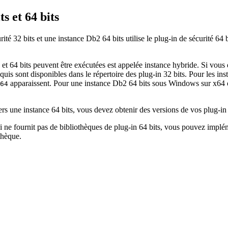
s et 64 bits
urité 32 bits et une instance
Db2
64 bits utilise le plug-in de sécurité 64 
 et 64 bits peuvent être exécutées est appelée instance hybride. Si vou
equis sont disponibles dans le répertoire des plug-in 32 bits. Pour les in
apparaissent. Pour une instance
Db2
64 bits sous Windows sur x64 ou 
64
ers une instance 64 bits, vous devez obtenir des versions de vos plug-in 
i ne fournit pas de bibliothèques de plug-in 64 bits, vous pouvez implé
thèque.