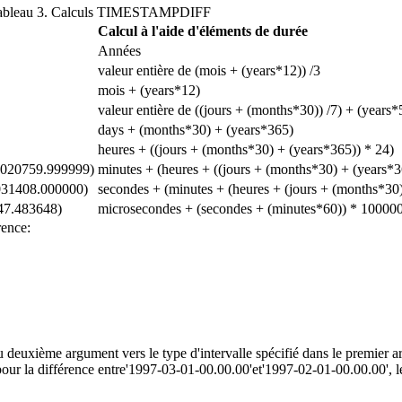
ableau 3. Calculs TIMESTAMPDIFF
Calcul à l'aide d'éléments de durée
Années
valeur entière de (mois + (years*12)) /3
mois + (years*12)
valeur entière de ((jours + (months*30)) /7) + (years*
days + (months*30) + (years*365)
heures + ((jours + (months*30) + (years*365)) * 24)
13020759.999999)
minutes + (heures + ((jours + (months*30) + (years*3
05031408.000000)
secondes + (minutes + (heures + (jours + (months*30)
547.483648)
microsecondes + (secondes + (minutes*60)) * 10000
rence:
du deuxième argument vers le type d'intervalle spécifié dans le premier 
our la différence entre'1997-03-01-00.00.00'et'1997-02-01-00.00.00', le r