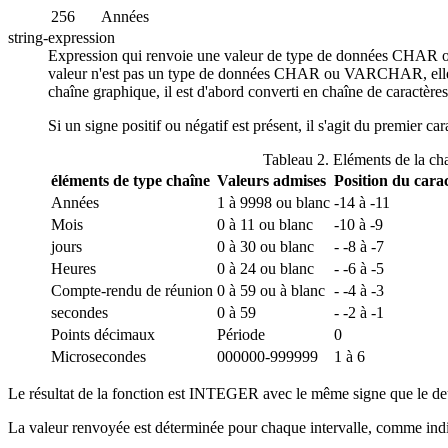
256
Années
string-expression
Expression qui renvoie une valeur de type de données CHAR ou 
valeur n'est pas un type de données CHAR ou VARCHAR, elle e
chaîne graphique, il est d'abord converti en chaîne de caractères
Si un signe positif ou négatif est présent, il s'agit du premier ca
Tableau 2. Eléments de la
éléments de type chaîne
Valeurs admises
Position du cara
Années
1 à 9998 ou blanc
-14 à -11
Mois
0 à 11 ou blanc
-10 à -9
jours
0 à 30 ou blanc
- -8 à -7
Heures
0 à 24 ou blanc
- -6 à -5
Compte-rendu de réunion
0 à 59 ou à blanc
- -4 à -3
secondes
0 à 59
- -2 à -1
Points décimaux
Période
0
Microsecondes
000000-999999
1 à 6
Le résultat de la fonction est INTEGER avec le même signe que le deuxiè
La valeur renvoyée est déterminée pour chaque intervalle, comme indi