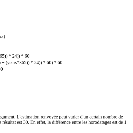
52)
65)) * 24)) * 60
 + (years*365)) * 24)) * 60) * 60
00
argument. L'estimation renvoyée peut varier d'un certain nombre de
ésultat est 30. En effet, la différence entre les horodatages est de 1