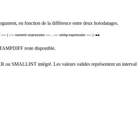
argument, en fonction de la différence entre deux horodatages.
F
(
numeric-expression
,
string-expression
)
TAMPDIFF reste disponible.
ou SMALLINT intégré. Les valeurs valides représentent un intervalle t