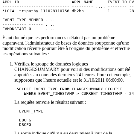
APPL_ID                      APPL_NAME .... EVENT_ID EV
---------------------------- --------- .... -------- --
*LOCAL.tripathy.111028110756 db2bp     .... 1        28
EVENT_TYPE MEMBER ....

---------- ------ ....

EVMONSTART 0      ....
Étant donné que les performances n'étaient pas un problème
auparavant, l'administrateur de bases de données soupçonne qu'une
modification récente pourrait être à l'origine du problème et effectue
les opérations suivantes :
Vérifiez le groupe de données logiques
CHANGESUMMARY pour voir si des modifications ont été
apportées au cours des dernières 24 heures. Pour cet exemple,
supposons que l'heure actuelle est le 31/10/2011 06:00:00.
SELECT
 EVENT_TYPE 
FROM
 CHANGESUMMARY_CFGHIST

WHERE
 EVENT_TIMESTAMP > CURRENT TIMESTAMP - 24
La requête renvoie le résultat suivant :
  EVENT_TYPE

  ----------

  DBCFG

  DBCFG
La sortie indique qu'il y a eu deux mises à jour de la