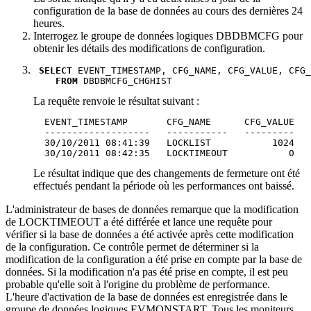
configuration de la base de données au cours des dernières 24
heures.
Interrogez le groupe de données logiques DBDBMCFG pour
obtenir les détails des modifications de configuration.
SELECT
 EVENT_TIMESTAMP, CFG_NAME, CFG_VALUE, CFG_
FROM
 DBDBMCFG_CHGHIST
La requête renvoie le résultat suivant :
  EVENT_TIMESTAMP       CFG_NAME      CFG_VALUE   
  -------------------   -----------   ---------   
  30/10/2011 08:41:39   LOCKLIST           1024   
  30/10/2011 08:42:35   LOCKTIMEOUT           0   
Le résultat indique que des changements de fermeture ont été
effectués pendant la période où les performances ont baissé.
L'administrateur de bases de données remarque que la modification
de LOCKTIMEOUT a été différée et lance une requête pour
vérifier si la base de données a été activée après cette modification
de la configuration. Ce contrôle permet de déterminer si la
modification de la configuration a été prise en compte par la base de
données. Si la modification n'a pas été prise en compte, il est peu
probable qu'elle soit à l'origine du problème de performance.
L'heure d'activation de la base de données est enregistrée dans le
groupe de données logiques EVMONSTART. Tous les moniteurs