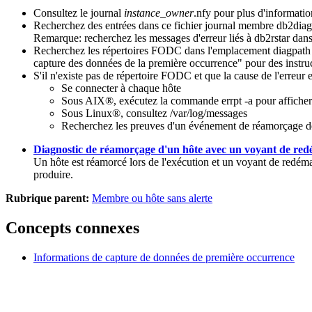
Consultez le journal
instance_owner
.nfy
pour plus d'information
Recherchez des entrées dans ce fichier journal
membre
db2diag
Remarque:
recherchez les messages d'erreur liés à db2rstar dans
Recherchez les répertoires FODC dans l'emplacement
diagpath
capture des données de la première occurrence" pour des instruc
S'il n'existe pas de répertoire FODC et que la cause de l'erreur 
Se connecter à chaque hôte
Sous AIX®, exécutez la commande
errpt
-a
pour afficher
Sous Linux®, consultez
/var/log/messages
Recherchez les preuves d'un événement de réamorçage de
Diagnostic de réamorçage d'un hôte avec un voyant de re
Un hôte est réamorcé lors de l'exécution et un voyant de redémarr
produire.
Rubrique parent:
Membre ou hôte sans alerte
Concepts connexes
Informations de capture de données de première occurrence