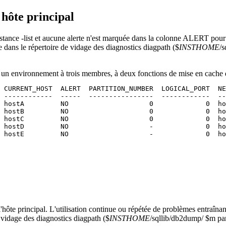
hôte principal
stance
-list
et aucune alerte n'est marquée dans la colonne ALERT pour
e dans le répertoire de vidage des diagnostics
diagpath
(
$
INSTHOME
/
t un environnement à trois
membres
, à deux
fonctions de mise en cache 
 CURRENT_HOST  ALERT  PARTITION_NUMBER  LOGICAL_PORT  NE
 ------------  -----  ----------------  ------------  --
 hostA         NO                    0             0  ho
 hostB         NO                    0             0  ho
 hostC         NO                    0             0  ho
 hostD         NO                    -             0  ho
 hostE         NO                    -             0  ho
l'hôte principal. L'utilisation continue ou répétée de problèmes entraîn
e vidage des diagnostics
diagpath
(
$
INSTHOME
/sqllib/db2dump/ $m
par