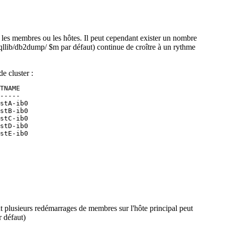
 les
membres
ou les hôtes. Il peut cependant exister un nombre
sqllib/db2dump/ $m
par défaut) continue de croître à un rythme
de cluster
:
TNAME

-----

stA-ib0

stB-ib0

stC-ib0

stD-ib0

stE-ib0

ant plusieurs redémarrages de
membres
sur l'hôte principal peut
 défaut)