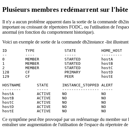
Plusieurs
membres
redémarrent sur l'hôte 
Il n'y a aucun problème apparent dans la sortie de la commande
db2in
important ou croissant de répertoires FODC, ou l'utilisation de l'espac
anormal (en fonction du comportement historique).
Voici un exemple de sortie de la commande
db2instance
-list
illustran
ID        TYPE             STATE           HOME_HOST   
--        ----             -----           ---------   
0         MEMBER           STARTED         hostA       
1         MEMBER           STARTED         hostB       
2         MEMBER           STARTED         hostC       
128       CF               PRIMARY         hostD       
129       CF               PEER            hostE       
HOSTNAME       STATE      INSTANCE_STOPPED ALERT

--------       -----      ---------------- -----

hostA          ACTIVE     NO               NO

hostB          ACTIVE     NO               NO

hostC          ACTIVE     NO               NO

hostD          ACTIVE     NO               NO

hostE          ACTIVE     NO               NO
Ce symptôme peut être provoqué par un redémarrage du
membre
sur 
entraîner une augmentation de l'utilisation de l'espace du répertoire d