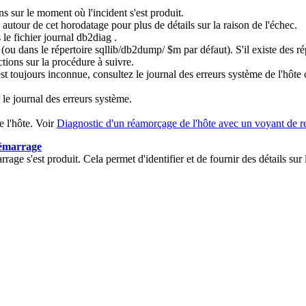
s sur le moment où l'incident s'est produit.
autour de cet horodatage pour plus de détails sur la raison de l'échec.
 le fichier journal
db2diag
.
(ou dans le répertoire
sqllib/db2dump/ $m
par défaut). S'il existe des 
tions sur la procédure à suivre.
est toujours inconnue, consultez le journal des erreurs système de l'hôte
 le journal des erreurs système.
 l'hôte. Voir
Diagnostic d'un réamorçage de l'hôte avec un voyant de 
démarrage
age s'est produit. Cela permet d'identifier et de fournir des détails sur 