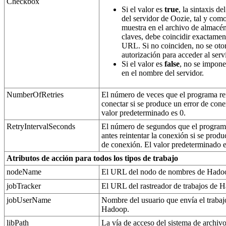
Checkbox
Si el valor es
true
, la sintaxis d
del servidor de
Oozie
, tal y com
muestra en el archivo de almacé
claves, debe coincidir exactamen
URL. Si no coinciden, no se oto
autorización para acceder al serv
Si el valor es
false
, no se impone
en el nombre del servidor.
NumberOfRetries
El número de veces que el programa re
conectar si se produce un error de cone
valor predeterminado es 0.
RetryIntervalSeconds
El número de segundos que el program
antes reintentar la conexión si se produ
de conexión. El valor predeterminado e
Atributos de acción para todos los tipos de trabajo
nodeName
El URL del nodo de nombres de
Hado
jobTracker
El URL del rastreador de trabajos de
H
jobUserName
Nombre del usuario que envía el trabaj
Hadoop
.
libPath
La vía de acceso del sistema de archiv