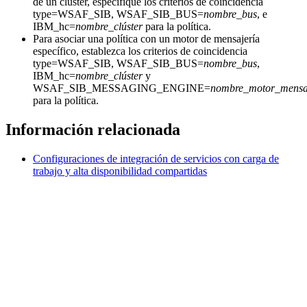
de un clúster, especifique los criterios de coincidencia
type=WSAF_SIB, WSAF_SIB_BUS=
nombre_bus
, e
IBM_hc=
nombre_clúster
para la política.
Para asociar una política con un motor de mensajería
específico, establezca los criterios de coincidencia
type=WSAF_SIB, WSAF_SIB_BUS=
nombre_bus
,
IBM_hc=
nombre_clúster
y
WSAF_SIB_MESSAGING_ENGINE=
nombre_motor_mensa
para la política.
Información relacionada
Configuraciones de integración de servicios con carga de
trabajo y alta disponibilidad compartidas