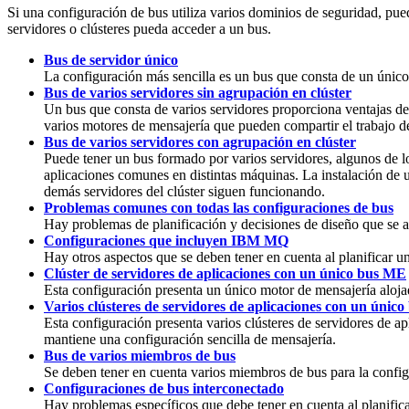
Si una configuración de bus utiliza varios dominios de seguridad, pued
servidores o clústeres
pueda acceder a un bus.
Bus de servidor único
La configuración más sencilla es un bus que consta de un único 
Bus de varios servidores sin agrupación en clúster
Un bus que consta de varios servidores proporciona ventajas de
varios motores de mensajería que pueden compartir el trabajo de
Bus de varios servidores con agrupación en clúster
Puede tener un bus formado por varios servidores, algunos de lo
aplicaciones comunes en distintas máquinas. La instalación de un
demás servidores del clúster siguen funcionando.
Problemas comunes con todas las configuraciones de bus
Hay problemas de planificación y decisiones de diseño que se ap
Configuraciones que incluyen IBM MQ
Hay otros aspectos que se deben tener en cuenta al planificar 
Clúster de servidores de aplicaciones con un único bus ME
Esta configuración presenta un único motor de mensajería alojad
Varios clústeres de servidores de aplicaciones con un únic
Esta configuración presenta varios clústeres de servidores de 
mantiene una configuración sencilla de mensajería.
Bus de varios miembros de bus
Se deben tener en cuenta varios miembros de bus para la configu
Configuraciones de bus interconectado
Hay problemas específicos que debe tener en cuenta al planifica