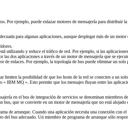
tos. Por ejemplo, puede enlazar motores de mensajería para distribuir la
ecuada para algunas aplicaciones, aunque desplegar más de un motor de
idores.
stá utilizando y reduce el tráfico de red. Por ejemplo, si las aplicacio
or las dos aplicaciones a través de un motor de mensajería que se ejecu
rror de enlaces. Por ejemplo, la topología de bus puede eliminar un sol
ue limiten la posibilidad de que los hosts de la red se conecten a un sol
po «
IBM MQ
». Esto permite que los mensajes fluyan entre las aplicac
sajería en el bus de integración de servicios se denominan miembros d
 bus, que se convierte en un motor de mensajería que no está alojado e
ma de arranque. Cuando una aplicación necesita una conexión con el b
embro del bus adecuado. Un miembro de programa de arranque sólo respon