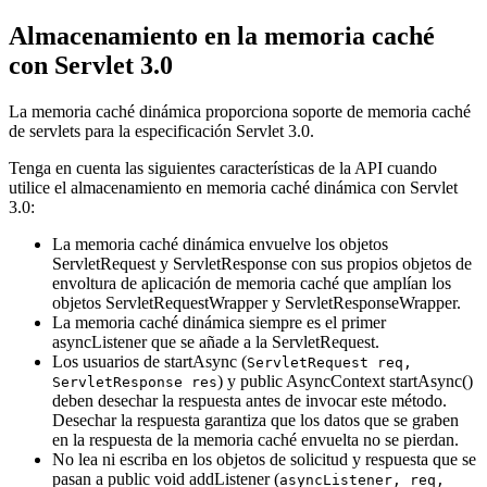
Almacenamiento en la memoria caché
con Servlet 3.0
La memoria caché dinámica proporciona soporte de memoria caché
de servlets para la especificación Servlet 3.0.
Tenga en cuenta las siguientes características de la API cuando
utilice el almacenamiento en memoria caché dinámica con Servlet
3.0:
La memoria caché dinámica envuelve los objetos
ServletRequest y ServletResponse con sus propios objetos de
envoltura de aplicación de memoria caché que amplían los
objetos ServletRequestWrapper y ServletResponseWrapper.
La memoria caché dinámica siempre es el primer
asyncListener que se añade a la ServletRequest.
Los usuarios de startAsync (
ServletRequest req,
) y public AsyncContext startAsync()
ServletResponse res
deben desechar la respuesta antes de invocar este método.
Desechar la respuesta garantiza que los datos que se graben
en la respuesta de la memoria caché envuelta no se pierdan.
No lea ni escriba en los objetos de solicitud y respuesta que se
pasan a public void addListener (
asyncListener, req,