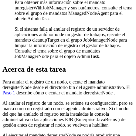
Para obtener más información sobre el mandato
unregisterWithJobManager y sus parámetros, consulte el tema
sobre el grupo de mandatos ManagedNodeAgent para el
objeto AdminTask.
Si el sistema falla al anular el registro de un servidor de
aplicaciones autónomo de un gestor de trabajos, ejecute el
mandato
cleanupTarget
en el grupo JobManagerNode para
limpiar la información de registro del gestor de trabajos.
Consulte el tema sobre el grupo de mandatos
JobManagerNode para el objeto AdminTask.
Acerca de esta tarea
Para anular el registro de un nodo, ejecute el mandato
deregisterNode
desde el directorio
bin
del agente administrativo. El
Paso 1
describe cómo ejecutar el mandato
deregisterNode
.
Al anular el registro de un nodo, se retiene su configuración, pero se
marca como no registrado con el agente administrativo. Si el nodo
del que ha anulado el registro tenía instaladas la consola
administrativa o las aplicaciones EJB (Enterprise JavaBeans ) de
gestión antes de registrar el nodo, se vuelven a habilitar.
Al ejecutar el mandato
deregisterNode
se podría producir una