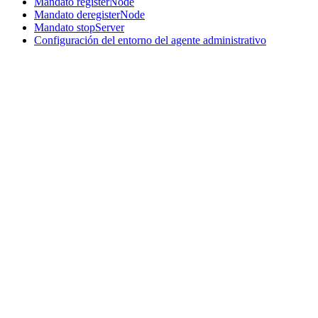
Mandato registerNode
Mandato deregisterNode
Mandato stopServer
Configuración del entorno del agente administrativo