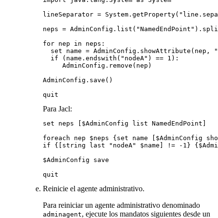
lineSeparator = System.getProperty("line.sepa
neps = AdminConfig.list("NamedEndPoint").spli
for nep in neps:

  set name = AdminConfig.showAttribute(nep, "
  if (name.endswith("nodeA") == 1):

     AdminConfig.remove(nep)

AdminConfig.save()

quit
Para Jacl:
set neps [$AdminConfig list NamedEndPoint]

foreach nep $neps {set name [$AdminConfig sho
if {[string last "nodeA" $name] != -1} {$Admi
$AdminConfig save

quit
Reinicie el agente administrativo.
Para reiniciar un agente administrativo denominado
, ejecute los mandatos siguientes desde un
adminagent