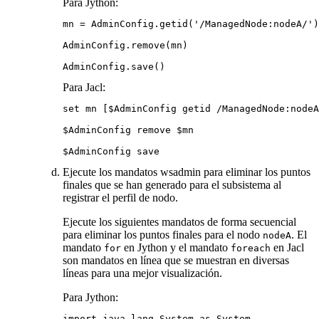
Para Jython:
mn = AdminConfig.getid('/ManagedNode:nodeA/')

AdminConfig.remove(mn)

AdminConfig.save()
Para Jacl:
set mn [$AdminConfig getid /ManagedNode:nodeA
$AdminConfig remove $mn

$AdminConfig save
Ejecute los mandatos wsadmin para eliminar los puntos
finales que se han generado para el subsistema al
registrar el perfil de nodo.
Ejecute los siguientes mandatos de forma secuencial
para eliminar los puntos finales para el nodo
. El
nodeA
mandato
en Jython y el mandato
en Jacl
for
foreach
son mandatos en línea que se muestran en diversas
líneas para una mejor visualización.
Para Jython:
import java.lang.System as System
