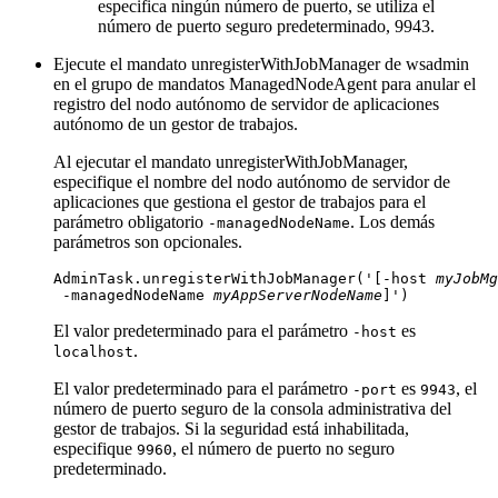
especifica ningún número de puerto, se utiliza el
número de puerto seguro predeterminado, 9943.
Ejecute el mandato
unregisterWithJobManager
de wsadmin
en el grupo de mandatos ManagedNodeAgent para anular el
registro del nodo autónomo de servidor de aplicaciones
autónomo de un gestor de trabajos.
Al ejecutar el mandato unregisterWithJobManager,
especifique el nombre del nodo autónomo de servidor de
aplicaciones que gestiona el gestor de trabajos para el
parámetro obligatorio
. Los demás
-managedNodeName
parámetros son opcionales.
AdminTask.unregisterWithJobManager('[-host 
myJobMg
 -managedNodeName 
myAppServerNodeName
]') 
El valor predeterminado para el parámetro
es
-host
.
localhost
El valor predeterminado para el parámetro
es
, el
-port
9943
número de puerto seguro de la consola administrativa del
gestor de trabajos. Si la seguridad está inhabilitada,
especifique
, el número de puerto no seguro
9960
predeterminado.