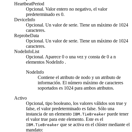
HeartbeatPeriod
Opcional. Valor entero no negativo, el valor
predeterminado es 0.
DeviceInfo
Opcional. Un valor de serie. Tiene un máximo de 1024
caracteres.
ReprobeData
Opcional. Un valor de serie. Tiene un máximo de 1024
caracteres.
NodeInfoList
Opcional. Aparece 0 o una vez y consta de 0 a n
elementos NodeInfo .
NodeInfo
Contiene el atributo de nodo y un atributo de
información. El número máximo de caracteres
soportados es 1024 para ambos atributos.
Activo
Opcional, tipo booleano, los valores válidos son true y
false, el valor predeterminado es false. Sólo una
instancia de un elemento
puede tener
IBM.TieBreaker
el valor true para este elemento. Este es el
que se activa en el clúster mediante el
IBM.TieBreaker
mandato: