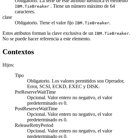
Obligatorio. La serie de este atributo identifica el elemento
. Tiene un número máximo de 64
IBM.TieBreaker
caracteres.
clase
Obligatorio. Tiene el valor fijo
.
IBM.TieBreaker
Estos atributos forman la clave exclusiva de un
.
IBM.TieBreaker
No se puede hacer referencia a este elemento.
Contextos
Hijos:
Tipo
Obligatorio. Los valores permitidos son Operador,
Error, SCSI, ECKD, EXEC y DISK.
PreReserveWaitTime
Opcional. Valor entero no negativo, el valor
predeterminado es 0.
PostReserveWaitTime
Opcional. Valor entero no negativo, el valor
predeterminado es 0.
ReleaseRetryPeriod
Opcional. Valor entero no negativo, el valor
predeterminado es 0.