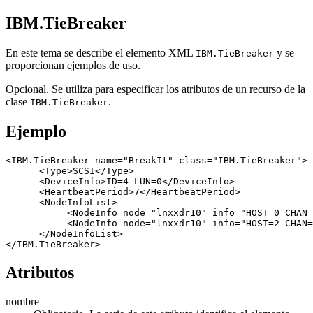
IBM.TieBreaker
En este tema se describe el elemento XML
y se
IBM.TieBreaker
proporcionan ejemplos de uso.
Opcional. Se utiliza para especificar los atributos de un recurso de la
clase
.
IBM.TieBreaker
Ejemplo
<IBM.TieBreaker name="BreakIt" class="IBM.TieBreaker">

      <Type>SCSI</Type>

      <DeviceInfo>ID=4 LUN=0</DeviceInfo>

      <HeartbeatPeriod>7</HeartbeatPeriod>

      <NodeInfoList>

           <NodeInfo node="lnxxdr10" info="HOST=0 CHAN=
           <NodeInfo node="lnxxdr10" info="HOST=2 CHAN=
      </NodeInfoList>

</IBM.TieBreaker>
Atributos
nombre