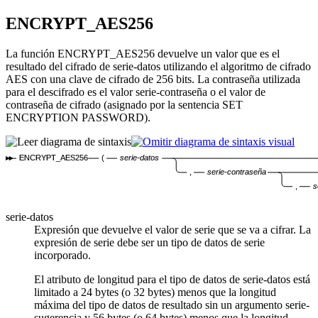
ENCRYPT_AES256
La función ENCRYPT_AES256 devuelve un valor que es el
resultado del cifrado de
serie-datos
utilizando el algoritmo de cifrado
AES con una clave de cifrado de 256 bits. La contraseña utilizada
para el descifrado es el valor
serie-contraseña
o el valor de
contraseña de cifrado (asignado por la sentencia SET
ENCRYPTION PASSWORD).
ENCRYPT_AES256
(
serie-datos
,
serie-contraseña
,
s
serie-datos
Expresión que devuelve el valor de serie que se va a cifrar. La
expresión de serie debe ser un tipo de datos de serie
incorporado.
El atributo de longitud para el tipo de datos de
serie-datos
está
limitado a 24 bytes (o 32 bytes) menos que la longitud
máxima del tipo de datos de resultado sin un argumento
serie-
sugerencia
y 56 bytes (o 64 bytes) menos que la longitud