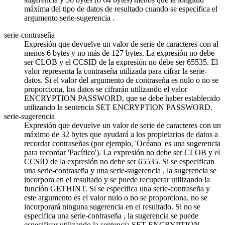
máxima del tipo de datos de resultado cuando se especifica el
argumento
serie-sugerencia
.
serie-contraseña
Expresión que devuelve un valor de serie de caracteres con al
menos 6 bytes y no más de 127 bytes. La expresión no debe
ser CLOB y el CCSID de la expresión no debe ser 65535. El
valor representa la contraseña utilizada para cifrar la
serie-
datos
. Si el valor del argumento de contraseña es nulo o no se
proporciona, los datos se cifrarán utilizando el valor
ENCRYPTION PASSWORD, que se debe haber establecido
utilizando la sentencia SET ENCRYPTION PASSWORD.
serie-sugerencia
Expresión que devuelve un valor de serie de caracteres con un
máximo de 32 bytes que ayudará a los propietarios de datos a
recordar contraseñas (por ejemplo, 'Océano' es una sugerencia
para recordar 'Pacífico'). La expresión no debe ser CLOB y el
CCSID de la expresión no debe ser 65535. Si se especifican
una
serie-contraseña
y una
serie-sugerencia
, la sugerencia se
incorpora en el resultado y se puede recuperar utilizando la
función GETHINT. Si se especifica una
serie-contraseña
y
este argumento es el valor nulo o no se proporciona, no se
incorporará ninguna sugerencia en el resultado. Si no se
especifica una
serie-contraseña
, la sugerencia se puede
especificar utilizando la sentencia SET ENCRYPTION