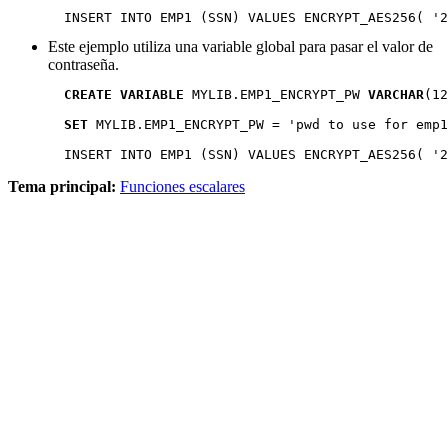
INSERT INTO
 EMP1 
(
SSN
)
VALUES ENCRYPT_AES256(
 '2
Este ejemplo utiliza una variable global para pasar el valor de
contraseña.
CREATE VARIABLE
 MYLIB.EMP1_ENCRYPT_PW 
VARCHAR
(12
SET
 MYLIB.EMP1_ENCRYPT_PW = 'pwd to use for emp1
INSERT INTO
 EMP1 
(
SSN
)
VALUES ENCRYPT_AES256(
 '2
Tema principal:
Funciones escalares