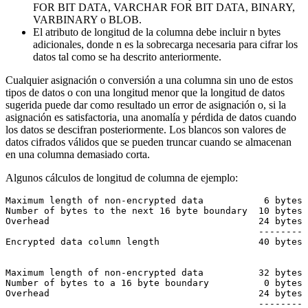
FOR BIT DATA, VARCHAR FOR BIT DATA, BINARY,
VARBINARY o BLOB.
El atributo de longitud de la columna debe incluir
n
bytes
adicionales, donde
n
es la sobrecarga necesaria para cifrar los
datos tal como se ha descrito anteriormente.
Cualquier asignación o conversión a una columna sin uno de estos
tipos de datos o con una longitud menor que la longitud de datos
sugerida puede dar como resultado un error de asignación o, si la
asignación es satisfactoria, una anomalía y pérdida de datos cuando
los datos se descifran posteriormente. Los blancos son valores de
datos cifrados válidos que se pueden truncar cuando se almacenan
en una columna demasiado corta.
Algunos cálculos de longitud de columna de ejemplo:
Maximum length of non-encrypted data           6 bytes

Number of bytes to the next 16 byte boundary  10 bytes 

Overhead                                      24 bytes 
                                              --------

Encrypted data column length                  40 bytes 
Maximum length of non-encrypted data          32 bytes

Number of bytes to a 16 byte boundary          0 bytes 

Overhead                                      24 bytes 
                                              --------
