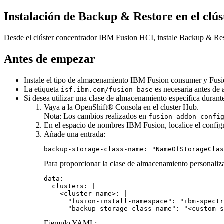
Instalación de
Backup & Restore
en el clús
Desde el clúster concentrador
IBM Fusion HCI
, instale
Backup & Res
Antes de empezar
Instale el tipo de almacenamiento
IBM Fusion
consumer y
Fusi
La etiqueta
es necesaria antes de 
isf.ibm.com/fusion-base
Si desea utilizar una clase de almacenamiento específica durante
Vaya a la
OpenShift®
Consola en el cluster Hub.
Nota:
Los cambios realizados en
fusion-addon-confi
En el espacio de nombres
IBM Fusion
, localice el conf
Añade una entrada:
backup-storage-class-name: "NameOfStorageClas
Para proporcionar la clase de almacenamiento personaliza
data:

  clusters: |

    <cluster-name>: |

      "fusion-install-namespace": "ibm-spectr
      "backup-storage-class-name": "<custom-s
Ejemplo YAML: