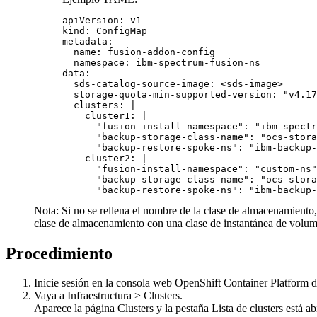
apiVersion: v1

kind: ConfigMap

metadata:

  name: fusion-addon-config

  namespace: ibm-spectrum-fusion-ns

data:

  sds-catalog-source-image: <sds-image>

  storage-quota-min-supported-version: "v4.17
  clusters: |

    cluster1: |

      "fusion-install-namespace": "ibm-spectr
      "backup-storage-class-name": "ocs-stora
      "backup-restore-spoke-ns": "ibm-backup-
    cluster2: |

      "fusion-install-namespace": "custom-ns"

      "backup-storage-class-name": "ocs-stora
      "backup-restore-spoke-ns": "ibm-backup-
Nota:
Si no se rellena el nombre de la clase de almacenamiento,
clase de almacenamiento con una clase de instantánea de volume
Procedimiento
Inicie sesión en la consola web
OpenShift Container Platform
d
Vaya a
Infraestructura
>
Clusters
.
Aparece la página
Clusters
y la pestaña
Lista de clusters
está ab