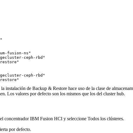
"

um-fusion-ns"

gecluster-ceph-rbd"

restore"

gecluster-ceph-rbd"

restore"
 la instalación
de Backup & Restore
hace uso de la clase de almacenami
n. Los valores por defecto son los mismos que los del cluster hub.
el concentrador
IBM Fusion HCI
y seleccione
Todos los clústeres
.
ierta por defecto.