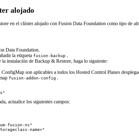
ter alojado
tore
en el clúster alojado con
Fusion Data Foundation
como tipo de al
on Data Foundation
.
añadir la etiqueta
.
fusion-backup
 la instalación de
Backup & Restore
, haga lo siguiente:
ConfigMap son aplicables a todos los
Hosted Control Planes
desplegad
g
igmap
.
fusion-addon-config
s"
da, actualice los siguientes campos:
um-fusion-ns"

torageclass-name>"