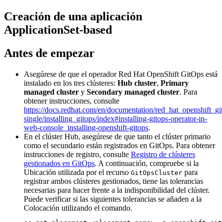
Creación de una aplicación
ApplicationSet-based
Antes de empezar
Asegúrese de que el operador Red Hat OpenShift GitOps está
instalado en los tres clústeres:
Hub cluster
,
Primary
managed cluster
y
Secondary managed cluster
. Para
obtener instrucciones, consulte
https://docs.redhat.com/en/documentation/red_hat_openshift_gi
single/installing_gitops/index#installing-gitops-operator-in-
web-console_installing-openshift-gitops
.
En el clúster Hub, asegúrese de que tanto el clúster primario
como el secundario están registrados en GitOps. Para obtener
instrucciones de registro, consulte
Registro de clústeres
gestionados en GitOps
. A continuación, compruebe si la
Ubicación utilizada por el recurso
para
GitOpsCluster
registrar ambos clústeres gestionados, tiene las tolerancias
necesarias para hacer frente a la indisponibilidad del clúster.
Puede verificar si las siguientes tolerancias se añaden a la
Colocación utilizando el comando.