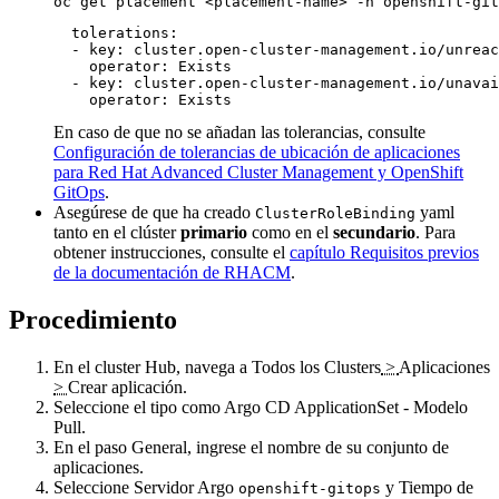
oc get placement <placement-name> -n openshift-git
  tolerations:

  - key: cluster.open-cluster-management.io/unreac
    operator: Exists

  - key: cluster.open-cluster-management.io/unavai
    operator: Exists
En caso de que no se añadan las tolerancias, consulte
Configuración de tolerancias de ubicación de aplicaciones
para Red Hat Advanced Cluster Management y OpenShift
GitOps
.
Asegúrese de que ha creado
yaml
ClusterRoleBinding
tanto en el clúster
primario
como en el
secundario
. Para
obtener instrucciones, consulte el
capítulo Requisitos previos
de la documentación de RHACM
.
Procedimiento
En el cluster Hub, navega a
Todos los Clusters
>
Aplicaciones
>
Crear aplicación
.
Seleccione el tipo como
Argo CD ApplicationSet - Modelo
Pull
.
En el paso General, ingrese
el nombre de su conjunto de
aplicaciones
.
Seleccione
Servidor Argo
y
Tiempo de
openshift-gitops