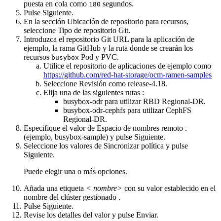
puesta en cola
como
segundos.
180
Pulse
Siguiente
.
En la sección Ubicación de repositorio para recursos,
seleccione
Tipo de repositorio
Git
.
Introduzca el repositorio Git URL para la aplicación de
ejemplo, la
rama
GitHub y
la ruta
donde se crearán los
recursos
Pod y PVC.
busybox
Utilice el repositorio de aplicaciones de ejemplo como
https://github.com/red-hat-storage/ocm-ramen-samples
Seleccione
Revisión
como
release-4.18
.
Elija una de las siguientes
rutas
:
busybox-odr
para utilizar RBD Regional-DR.
busybox-odr-cephfs
para utilizar CephFS
Regional-DR.
Especifique el valor de
Espacio de nombres remoto
.
(ejemplo, busybox-sample) y pulse
Siguiente
.
Seleccione los valores de
Sincronizar política
y pulse
Siguiente
.
Puede elegir una o más opciones.
Añada una etiqueta
< nombre>
con su valor establecido en el
nombre del
clúster gestionado
.
Pulse
Siguiente
.
Revise los detalles del valor y pulse
Enviar
.