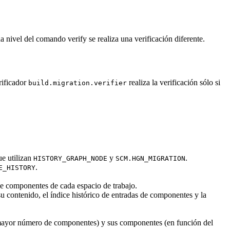
cada nivel del comando
verify
se realiza una verificación diferente.
rificador
realiza la verificación sólo si
build.migration.verifier
ue utilizan
y
.
HISTORY_GRAPH_NODE
SCM.HGN_MIGRATION
.
E_HISTORY
de componentes de cada espacio de trabajo.
u contenido, el índice histórico de entradas de componentes y la
l mayor número de componentes) y sus componentes (en función del