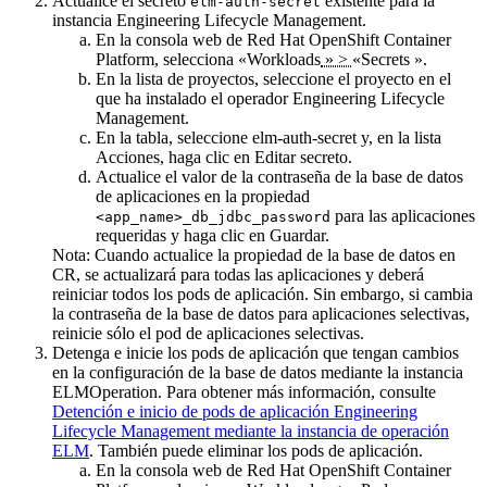
Actualice el secreto
existente para la
elm-auth-secret
instancia
Engineering Lifecycle Management
.
En la
consola web
de Red Hat OpenShift Container
Platform, selecciona
«Workloads
» >
«Secrets
».
En la lista de
proyectos
, seleccione el proyecto en el
que ha instalado el operador
Engineering Lifecycle
Management
.
En la tabla, seleccione
elm-auth-secret
y, en la lista
Acciones
, haga clic en
Editar secreto
.
Actualice el valor de la contraseña de la base de datos
de aplicaciones en la propiedad
para las aplicaciones
<app_name>_db_jdbc_password
requeridas y haga clic en
Guardar
.
Nota:
Cuando actualice la propiedad de la base de datos en
CR, se actualizará para todas las aplicaciones y deberá
reiniciar todos los pods de aplicación. Sin embargo, si cambia
la contraseña de la base de datos para aplicaciones selectivas,
reinicie sólo el pod de aplicaciones selectivas.
Detenga e inicie los pods de aplicación que tengan cambios
en la configuración de la base de datos mediante la instancia
ELMOperation. Para obtener más información, consulte
Detención e inicio de pods de aplicación Engineering
Lifecycle Management mediante la instancia de operación
ELM
. También puede eliminar los pods de aplicación.
En la
consola web
de Red Hat OpenShift Container