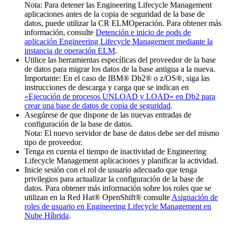
Nota:
Para detener las
Engineering Lifecycle Management
aplicaciones antes de la copia de seguridad de la base de
datos, puede utilizar la CR ELMOperación. Para obtener más
información, consulte
Detención e inicio de pods de
aplicación Engineering Lifecycle Management mediante la
instancia de operación ELM
.
Utilice las herramientas específicas del proveedor de la base
de datos para migrar los datos de la base antigua a la nueva.
Importante:
En el caso de IBM® Db2® o z/OS®, siga las
instrucciones de descarga y carga que se indican en
«Ejecución de procesos UNLOAD y LOAD» en Db2 para
crear una base de datos de copia de seguridad
.
Asegúrese de que dispone de las nuevas entradas de
configuración de la base de datos.
Nota:
El nuevo servidor de base de datos debe ser del mismo
tipo de proveedor.
Tenga en cuenta el tiempo de inactividad de
Engineering
Lifecycle Management
aplicaciones y planificar la actividad.
Inicie sesión con el rol de usuario adecuado que tenga
privilegios para actualizar la configuración de la base de
datos. Para obtener más información sobre los roles que se
utilizan en la
Red Hat® OpenShift®
consulte
Asignación de
roles de usuario en Engineering Lifecycle Management en
Nube Híbrida
.