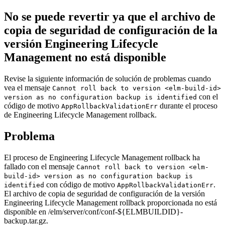
No se puede revertir ya que el archivo de
copia de seguridad de configuración de la
versión
Engineering Lifecycle
Management
no está disponible
Revise la siguiente información de solución de problemas cuando
vea el mensaje
Cannot roll back to version <elm-build-id>
con el
version as no configuration backup is identified
código de motivo
durante el proceso
AppRollbackValidationErr
de
Engineering Lifecycle Management
rollback.
Problema
El proceso de
Engineering Lifecycle Management
rollback ha
fallado con el mensaje
Cannot roll back to version <elm-
build-id> version as no configuration backup is
con código de motivo
.
identified
AppRollbackValidationErr
El archivo de copia de seguridad de configuración de la versión
Engineering Lifecycle Management
rollback proporcionada no está
disponible en
/elm/server/conf/conf-${ELMBUILDID}-
backup.tar.gz
.