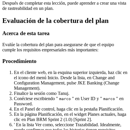
Después de completar esta lección, puede aprender a crear una vista
de rastreabilidad en un plan.
Evaluación de la cobertura del plan
Acerca de esta tarea
Evalúe la cobertura del plan para asegurarse de que el equipo
cumple los requisitos empresariales más importantes:
Procedimiento
En el cliente web, en la esquina superior izquierda, haz clic en
el icono
del menú Inicio
. Desde la lista, en Change and
Configuration Management, pulse
JKE Banking (Change
Management)
.
Finalice la sesión como Tanuj.
Conéctese escribiendo "
" en
User ID
y "
" en
marco
marco
Password
.
En el Panel de control, haga clic en la pestaña
Planificación
.
En la página
Planificación
, en el widget
Planes actuales
, haga
clic en
Plan BRM Sprint 2 (1.0) [Sprint 2]
.
' En la lista
Ver como
, seleccione
Trazabilidad
. Idealmente,
puede confirmar que todas las historias tienen requisitos