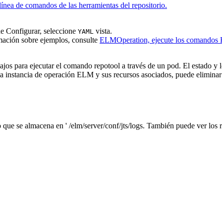
línea de comandos de las herramientas del repositorio.
de
Configurar
, seleccione
vista.
YAML
mación sobre ejemplos, consulte
ELMOperation, ejecute los comandos 
ajos para ejecutar el comando repotool a través de un pod. El estado y 
 la instancia de operación ELM y sus recursos asociados, puede eliminar
o que se almacena en '
/elm/server/conf/jts/logs
. También puede ver los r