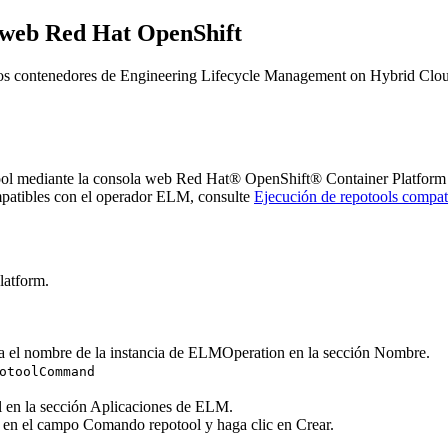
a web Red Hat OpenShift
los contenedores de
Engineering Lifecycle Management on Hybrid Clo
ool mediante la
consola web
Red Hat® OpenShift® Container Platform
patibles con el operador ELM, consulte
Ejecución de repotools compat
latform.
a el nombre
de la instancia de ELMOperation
en la sección
Nombre
.
otoolCommand
l en la sección
Aplicaciones
de ELM.
r en el campo
Comando repotool
y haga clic en
Crear.