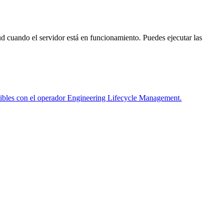
ud
cuando el servidor está en funcionamiento. Puedes ejecutar las
ibles con el operador Engineering Lifecycle Management.