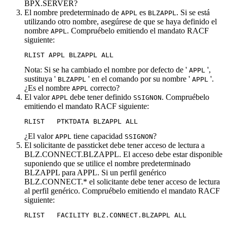
BPX.SERVER
?
El nombre predeterminado de
es
. Si se está
APPL
BLZAPPL
utilizando otro nombre, asegúrese de que se haya definido el
nombre
. Compruébelo emitiendo el mandato RACF
APPL
siguiente:
RLIST APPL BLZAPPL ALL
Nota:
Si se ha cambiado el nombre por defecto de '
',
APPL
sustituya '
' en el comando por su nombre '
'.
BLZAPPL
APPL
¿Es el nombre
correcto?
APPL
El valor
debe tener definido
. Compruébelo
APPL
SSIGNON
emitiendo el mandato RACF siguiente:
RLIST   PTKTDATA BLZAPPL ALL
¿El valor
tiene capacidad
?
APPL
SSIGNON
El solicitante de passticket debe tener acceso de lectura a
BLZ.CONNECT.BLZAPPL
. El acceso debe estar disponible
suponiendo que se utilice el nombre predeterminado
BLZAPPL para APPL. Si un perfil genérico
BLZ.CONNECT.* el solicitante debe tener acceso de lectura
al perfil genérico. Compruébelo emitiendo el mandato RACF
siguiente:
RLIST   FACILITY BLZ.CONNECT.BLZAPPL ALL