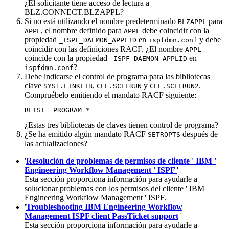
¿El solicitante tiene acceso de lectura a
BLZ.CONNECT.BLZAPPL
?
Si no está utilizando el nombre predeterminado
para
BLZAPPL
, el nombre definido para
debe coincidir con la
APPL
APPL
propiedad
en
y debe
_ISPF_DAEMON_APPLID
ispfdmn.conf
coincidir con las definiciones RACF. ¿El nombre
APPL
coincide con la propiedad
en
_ISPF_DAEMON_APPLID
?
ispfdmn.conf
Debe indicarse el control de programa para las bibliotecas
clave
,
y
.
SYS1.LINKLIB
CEE.SCEERUN
CEE.SCEERUN2
Compruébelo emitiendo el mandato RACF siguiente:
RLIST  PROGRAM *
¿Estas tres bibliotecas de claves tienen control de programa?
¿Se ha emitido algún mandato RACF
después de
SETROPTS
las actualizaciones?
'
Resolución de problemas de permisos de cliente ' IBM '
Engineering Workflow Management ' ISPF
'
Esta sección proporciona información para ayudarle a
solucionar problemas con los permisos del cliente '
IBM
Engineering Workflow Management
' ISPF.
'
Troubleshooting IBM Engineering Workflow
Management ISPF client PassTicket support
'
Esta sección proporciona información para ayudarle a