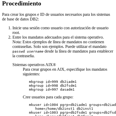
Procedimiento
Para crear los grupos e ID de usuarios necesarios para los sistemas
de base de datos
DB2
:
Inicie una sesión como usuario con autorización de usuario
root.
Entre los mandatos adecuados para el sistema operativo.
Nota:
Estos ejemplos de línea de mandatos no contienen
contraseñas. Solo son ejemplos. Puede utilizar el mandato
desde la línea de mandatos para establecer
passwd
username
la contraseña.
Sistemas operativos AIX®
Para crear grupos en AIX, especifique los mandatos
siguientes:
   mkgroup id=999 db2iadm1

   mkgroup id=998 
db2fsdm1
   mkgroup id=997 dasadm1
Cree usuarios para cada grupo:
   mkuser id=1004 pgrp=db2iadm1 groups=db2iad
      home=/home/db2inst1 db2inst1 

   mkuser id=1003 pgrp=
db2fsdm1
 groups=
db2fsd