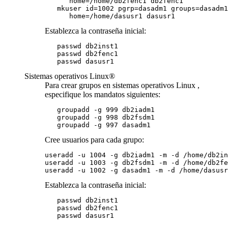
      home=/home/db2fenc1 db2fenc1 

   mkuser id=1002 pgrp=dasadm1 groups=dasadm1
      home=/home/dasusr1 dasusr1
Establezca la contraseña inicial:
   passwd db2inst1

   passwd db2fenc1

   passwd dasusr1
Sistemas operativos Linux®
Para crear grupos en sistemas operativos Linux ,
especifique los mandatos siguientes:
   groupadd -g 999 db2iadm1

   groupadd -g 998 
db2fsdm1
   groupadd -g 997 dasadm1
Cree usuarios para cada grupo:
useradd -u 1004 -g db2iadm1 -m -d /home/db2in
useradd -u 1003 -g 
db2fsdm1
 -m -d /home/db2fe
useradd -u 1002 -g dasadm1 -m -d /home/dasusr
Establezca la contraseña inicial:
   passwd db2inst1

   passwd db2fenc1

   passwd dasusr1