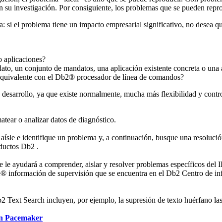
 su investigación. Por consiguiente, los problemas que se pueden repro
si el problema tiene un impacto empresarial significativo, no desea que 
o aplicaciones?
ato, un conjunto de mandatos, una aplicación existente concreta o una
quivalente con el
Db2®
procesador de línea de comandos?
desarrollo, ya que existe normalmente, mucha más flexibilidad y control
atear o analizar datos de diagnóstico.
 aísle e identifique un problema y, a continuación, busque una resoluci
oductos
Db2
.
 le ayudará a comprender, aislar y resolver problemas específicos del
I
e®
información de supervisión que se encuentra en el
Db2
Centro de in
b2
Text Search incluyen, por ejemplo, la supresión de texto huérfano las
on Pacemaker