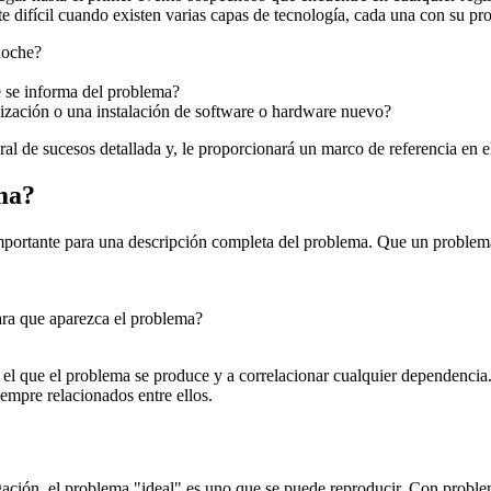
e difícil cuando existen varias capas de tecnología, cada una con su pr
noche?
e se informa del problema?
ización o una instalación de software o hardware nuevo?
l de sucesos detallada y, le proporcionará un marco de referencia en el
ma?
portante para una descripción completa del problema. Que un problema
ara que aparezca el problema?
en el que el problema se produce y a correlacionar cualquier dependenci
empre relacionados entre ellos.
tigación, el problema "ideal" es uno que se puede reproducir. Con probl