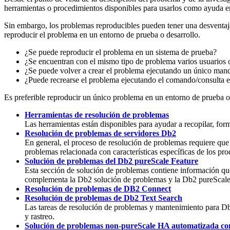
herramientas o procedimientos disponibles para usarlos como ayuda en
Sin embargo, los problemas reproducibles pueden tener una desventaja: 
reproducir el problema en un entorno de prueba o desarrollo.
¿Se puede reproducir el problema en un sistema de prueba?
¿Se encuentran con el mismo tipo de problema varios usuarios 
¿Se puede volver a crear el problema ejecutando un único mand
¿Puede recrearse el problema ejecutando el comando/consulta e
Es preferible reproducir un único problema en un entorno de prueba o 
Herramientas de resolución de problemas
Las herramientas están disponibles para ayudar a recopilar, form
Resolución de problemas de servidores Db2
En general, el proceso de resolución de problemas requiere que
problemas relacionada con características específicas de los pr
Solución de problemas del Db2 pureScale Feature
Esta sección de solución de problemas contiene información que
complementa la
Db2
solución de problemas y la
Db2 pureScal
Resolución de problemas de DB2 Connect
Resolución de problemas de Db2 Text Search
Las tareas de resolución de problemas y mantenimiento para
D
y rastreo.
Solución de problemas non-pureScale HA automatizada c