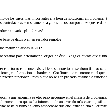
 uno de los pasos más importantes a la hora de solucionar un problema.
 los controladores son solamente algunos de los componentes que se debe
oducir en varias plataformas?
 de base de datos o en un servidor remoto?
n una matriz de discos RAID?
 necesarias para determinar el origen de éste. Tenga en cuenta que si un
der el entorno en el que existe. Debe siempre tomarse algún tiempo para
ersiones, e información de hardware. Confirme que el entorno en el que 
o pueden funcionar juntos o que no se han probado totalmente funciona
ducen a una anomalía es otro paso necesario en el análisis de problemas
 el momento en que se ha informado de un error (lo más exacto posible, i
llegar hasta el primer evento sospechoso que encuentre en cualquier regi