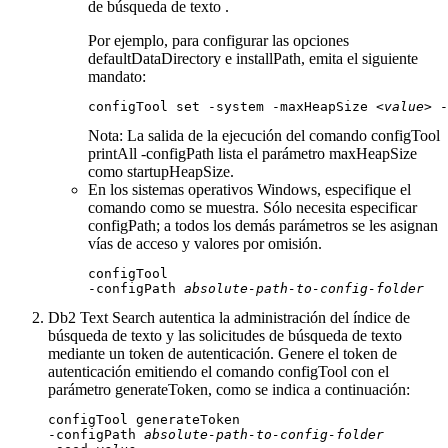
de búsqueda de texto .
Por ejemplo, para configurar las opciones
defaultDataDirectory
e
installPath
, emita el siguiente
mandato:
configTool set -system -maxHeapSize 
<value>
 -
Nota:
La salida de la ejecución del comando
configTool
printAll -configPath
lista el parámetro
maxHeapSize
como
startupHeapSize
.
En los sistemas operativos Windows, especifique el
comando como se muestra. Sólo necesita especificar
configPath
; a todos los demás parámetros se les asignan
vías de acceso y valores por omisión.
configTool

-configPath 
absolute-path-to-config-folder
Db2
Text Search autentica la administración del índice de
búsqueda de texto y las solicitudes de búsqueda de texto
mediante un token de autenticación. Genere el token de
autenticación emitiendo el comando
configTool
con el
parámetro
generateToken
, como se indica a continuación:
configTool generateToken 

-configPath 
absolute-path-to-config-folder