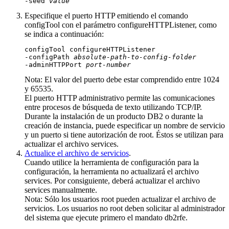
-seed 
value
Especifique el puerto HTTP emitiendo el comando
configTool
con el parámetro
configureHTTPListener
, como
se indica a continuación:
configTool configureHTTPListener  

-configPath 
absolute-path-to-config-folder
-adminHTTPPort 
port-number
Nota:
El valor del puerto debe estar comprendido entre 1024
y 65535.
El puerto HTTP administrativo permite las comunicaciones
entre procesos de búsqueda de texto utilizando TCP/IP.
Durante la instalación de un producto
DB2
o durante la
creación de instancia, puede especificar un nombre de servicio
y un puerto si tiene autorización de root. Éstos se utilizan para
actualizar el archivo services.
Actualice el archivo de servicios
.
Cuando utilice la herramienta de configuración para la
configuración, la herramienta no actualizará el archivo
services. Por consiguiente, deberá actualizar el archivo
services manualmente.
Nota:
Sólo los usuarios root pueden actualizar el archivo de
servicios. Los usuarios no root deben solicitar al administrador
del sistema que ejecute primero el mandato
db2rfe
.