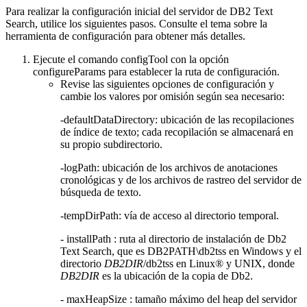
Para realizar la configuración inicial del servidor de
DB2
Text
Search, utilice los siguientes pasos. Consulte el tema sobre la
herramienta de configuración para obtener más detalles.
Ejecute el comando
configTool
con la opción
configureParams
para establecer la ruta de configuración.
Revise las siguientes opciones de configuración y
cambie los valores por omisión según sea necesario:
-defaultDataDirectory
: ubicación de las recopilaciones
de índice de texto; cada recopilación se almacenará en
su propio subdirectorio.
-logPath
: ubicación de los archivos de anotaciones
cronológicas y de los archivos de rastreo del servidor de
búsqueda de texto.
-tempDirPath
: vía de acceso al directorio temporal.
-
installPath
: ruta al directorio de instalación de
Db2
Text Search, que es
DB2PATH\db2tss
en Windows y el
directorio
DB2DIR
/db2tss
en Linux® y UNIX, donde
DB2DIR
es la ubicación de la copia de
Db2
.
-
maxHeapSize
: tamaño máximo del heap del servidor