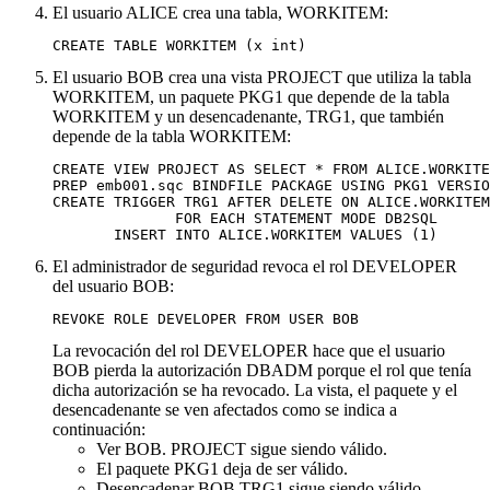
El usuario ALICE crea una tabla, WORKITEM:
CREATE TABLE WORKITEM (x int)
El usuario BOB crea una vista PROJECT que utiliza la tabla
WORKITEM, un paquete PKG1 que depende de la tabla
WORKITEM y un desencadenante, TRG1, que también
depende de la tabla WORKITEM:
CREATE VIEW PROJECT AS SELECT * FROM ALICE.WORKITE
PREP emb001.sqc BINDFILE PACKAGE USING PKG1 VERSIO
CREATE TRIGGER TRG1 AFTER DELETE ON ALICE.WORKITEM
              FOR EACH STATEMENT MODE DB2SQL

       INSERT INTO ALICE.WORKITEM VALUES (1)
El administrador de seguridad revoca el rol DEVELOPER
del usuario BOB:
REVOKE ROLE DEVELOPER FROM USER BOB
La revocación del rol DEVELOPER hace que el usuario
BOB pierda la autorización DBADM porque el rol que tenía
dicha autorización se ha revocado. La vista, el paquete y el
desencadenante se ven afectados como se indica a
continuación:
Ver BOB. PROJECT sigue siendo válido.
El paquete PKG1 deja de ser válido.
Desencadenar BOB.TRG1 sigue siendo válido.