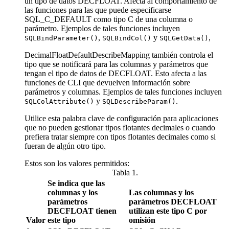
un tipo de datos DECFLOAT. Afecta al comportamiento de
las funciones para las que puede especificarse
SQL_C_DEFAULT como tipo C de una columna o
parámetro. Ejemplos de tales funciones incluyen
,
y
,
SQLBindParameter()
SQLBindCol()
SQLGetData()
DecimalFloatDefaultDescribeMapping también controla el
tipo que se notificará para las columnas y parámetros que
tengan el tipo de datos de DECFLOAT. Esto afecta a las
funciones de CLI que devuelven información sobre
parámetros y columnas. Ejemplos de tales funciones incluyen
y
.
SQLColAttribute()
SQLDescribeParam()
Utilice esta palabra clave de configuración para aplicaciones
que no pueden gestionar tipos flotantes decimales o cuando
prefiera tratar siempre con tipos flotantes decimales como si
fueran de algún otro tipo.
Estos son los valores permitidos:
Tabla 1.
Se indica que las
columnas y los
Las columnas y los
parámetros
parámetros DECFLOAT
DECFLOAT tienen
utilizan este tipo C por
Valor
este tipo
omisión