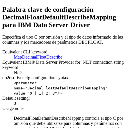
Palabra clave de configuración
DecimalFloatDefaultDescribeMapping
para IBM Data Server Driver
Especifica el tipo C por omisión y el tipo de datos informado de las
columnas y los marcadores de parámetros DECFLOAT.
Equivalent CLI keyword
MapDecimalFloatDescribe
Equivalent IBM® Data Server Provider for .NET connection string
keyword
N/D
db2dsdriver.cfg
configuration syntax
<parameter
name="DecimalFloatDefaultDescribeMapping"
value="
0
| 1| 2| 3"/>
Default setting:
0
Usage notes:
DecimalFloatDefaultDescribeMapping controla el tipo C por
omisión que debe utilizarse para columnas y parámetros con