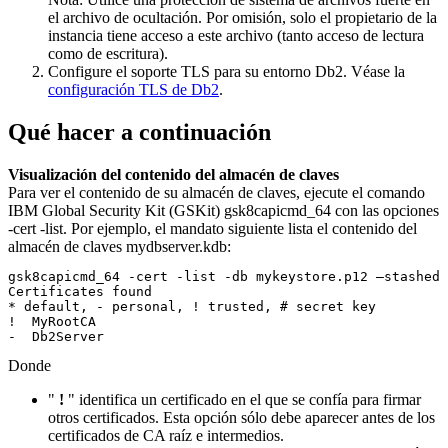
el archivo de ocultación. Por omisión, solo el propietario de la
instancia tiene acceso a este archivo (tanto acceso de lectura
como de escritura).
Configure el soporte TLS para su entorno Db2. Véase la
configuración TLS de Db2
.
Qué hacer a continuación
Visualización del contenido del almacén de claves
Para ver el contenido de su almacén de claves, ejecute el comando
IBM Global Security Kit (GSKit)
gsk8capicmd_64
con las opciones
-cert -list
. Por ejemplo, el mandato siguiente lista el contenido del
almacén de claves
mydbserver.kdb
:
gsk8capicmd_64 -cert -list -db mykeystore.p12 –stashed

Certificates found

* default, - personal, ! trusted, # secret key

!  MyRootCA

Donde
"
!
" identifica un certificado en el que se confía para firmar
otros certificados. Esta opción sólo debe aparecer antes de los
certificados de CA raíz e intermedios.