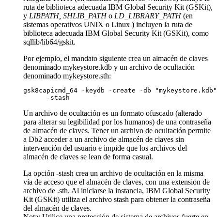
ruta de biblioteca adecuada IBM Global Security Kit (GSKit),
y
LIBPATH, SHLIB_PATH
o
LD_LIBRARY_PATH
(en
sistemas operativos UNIX o Linux ) incluyen la ruta de
biblioteca adecuada IBM Global Security Kit (GSKit), como
sqllib/lib64/gskit
.
Por ejemplo, el mandato siguiente crea un almacén de claves
denominado
mykeystore.kdb
y un archivo de ocultación
denominado
mykeystore.sth
:
gsk8capicmd_64 -keydb -create -db "mykeystore.kdb"
      -stash
Un archivo de ocultación es un formato ofuscado (alterado
para alterar su legibilidad por los humanos) de una contraseña
de almacén de claves. Tener un archivo de ocultación permite
a
Db2
acceder a un archivo de almacén de claves sin
intervención del usuario e impide que los archivos del
almacén de claves se lean de forma casual.
La opción
-stash
crea un archivo de ocultación en la misma
vía de acceso que el almacén de claves, con una extensión de
archivo de
.sth
. Al iniciarse la instancia, IBM Global Security
Kit (GSKit) utiliza el archivo stash para obtener la contraseña
del almacén de claves.
Nota:
Utilice una protección de sistema de archivos fuerte en