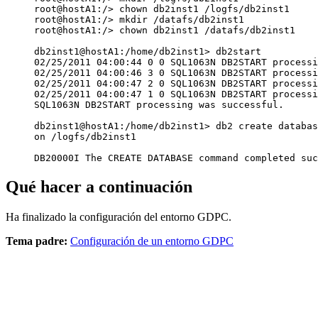
root@hostA1:/> chown db2inst1 /logfs/db2inst1

root@hostA1:/> mkdir /datafs/db2inst1

root@hostA1:/> chown db2inst1 /datafs/db2inst1

db2inst1@hostA1:/home/db2inst1> db2start

02/25/2011 04:00:44 0 0 SQL1063N DB2START processi
02/25/2011 04:00:46 3 0 SQL1063N DB2START processi
02/25/2011 04:00:47 2 0 SQL1063N DB2START processi
02/25/2011 04:00:47 1 0 SQL1063N DB2START processi
SQL1063N DB2START processing was successful.

db2inst1@hostA1:/home/db2inst1> db2 create databas
on /logfs/db2inst1

DB20000I The CREATE DATABASE command completed suc
Qué hacer a continuación
Ha finalizado la configuración del entorno GDPC.
Tema padre:
Configuración de un entorno GDPC