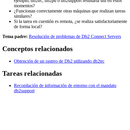
ejemplo,
db2trc
,
db2pd
o
db2support
resultaría útil en estos
momentos?
¿Funcionan correctamente otras máquinas que realizan tareas
similares?
Si la tarea en cuestión es remota, ¿se realiza satisfactoriamente
de forma local?
Tema padre:
Resolución de problemas de Db2 Connect Servers
Conceptos relacionados
Obtención de un rastreo de
Db2
utilizando db2trc
Tareas relacionadas
Recopilación de información de entorno con el mandato
db2support