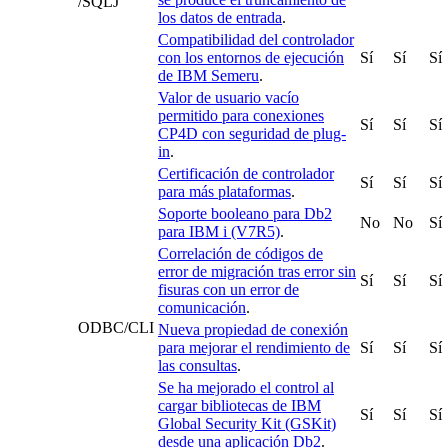
/SQLJ
los datos de entrada
.
Compatibilidad del controlador
con los entornos de ejecución
Sí
Sí
Sí
de IBM Semeru
.
Valor de usuario vacío
permitido para conexiones
Sí
Sí
Sí
CP4D con seguridad de plug-
in
.
Certificación de controlador
Sí
Sí
Sí
para más plataformas
.
Soporte booleano para Db2
No
No
Sí
para IBM i (V7R5)
.
Correlación de códigos de
error de migración tras error sin
Sí
Sí
Sí
fisuras con un error de
comunicación
.
ODBC/CLI
Nueva propiedad de conexión
para mejorar el rendimiento de
Sí
Sí
Sí
las consultas
.
Se ha mejorado el control al
cargar bibliotecas de IBM
Sí
Sí
Sí
Global Security Kit (GSKit)
desde una aplicación Db2
.