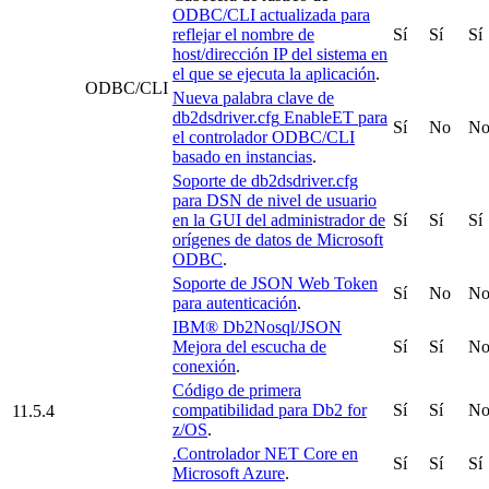
ODBC/CLI actualizada para
reflejar el nombre de
Sí
Sí
Sí
host/dirección IP del sistema en
el que se ejecuta la aplicación
.
ODBC/CLI
Nueva palabra clave de
db2dsdriver.cfg
EnableET para
Sí
No
N
el controlador ODBC/CLI
basado en instancias
.
Soporte de
db2dsdriver.cfg
para DSN de nivel de usuario
en la GUI del administrador de
Sí
Sí
Sí
orígenes de datos de Microsoft
ODBC
.
Soporte de JSON Web Token
Sí
No
N
para autenticación
.
IBM® Db2Nosql/JSON
Mejora del escucha de
Sí
Sí
N
conexión
.
Código de primera
compatibilidad para
Db2 for
Sí
Sí
N
11.5.4
z/OS
.
.Controlador NET Core en
Sí
Sí
Sí
Microsoft Azure
.