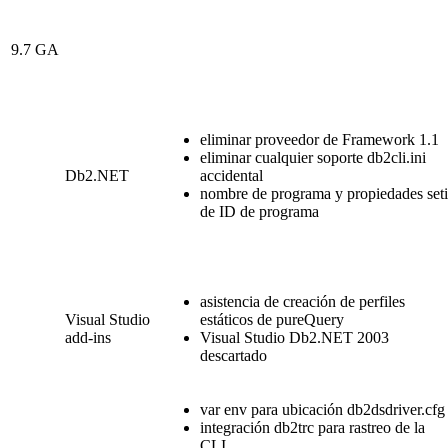
9.7 GA
eliminar proveedor de Framework 1.1
eliminar cualquier soporte db2cli.ini
Db2
.NET
accidental
nombre de programa y propiedades seti
de ID de programa
asistencia de creación de perfiles
Visual Studio
estáticos de pureQuery
add-ins
Visual Studio
Db2
.NET 2003
descartado
var env para ubicación db2dsdriver.cfg
integración db2trc para rastreo de la
CLI