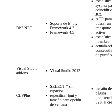
estadística
sysplex pa
coincidir 
JCC
ACR para
Soporte de Entity
buscar un
Db2
.NET
Framework 4.3
transporte
Framework 4.5
activo
estadística
miembro
actualizac
consecuti
de pureSc
Visual Studio
Visual Studio 2012
add-ins
SELECT * sin
tamaño de
espacios
página
CLPPlus
especificar font y
predeterm
tamaño para opción
32K al cre
de ventana