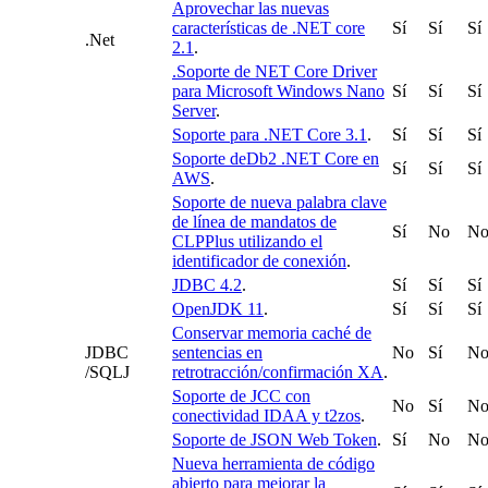
Aprovechar las nuevas
características de .NET core
Sí
Sí
Sí
.Net
2.1
.
.Soporte de NET Core Driver
para Microsoft Windows Nano
Sí
Sí
Sí
Server
.
Soporte para .NET Core 3.1
.
Sí
Sí
Sí
Soporte deDb2 .NET Core en
Sí
Sí
Sí
AWS
.
Soporte de nueva palabra clave
de línea de mandatos de
Sí
No
N
CLPPlus utilizando el
identificador de conexión
.
JDBC 4.2
.
Sí
Sí
Sí
OpenJDK 11
.
Sí
Sí
Sí
Conservar memoria caché de
JDBC
sentencias en
No
Sí
N
/SQLJ
retrotracción/confirmación XA
.
Soporte de JCC con
No
Sí
N
conectividad IDAA y t2zos
.
Soporte de JSON Web Token
.
Sí
No
N
Nueva herramienta de código
abierto para mejorar la