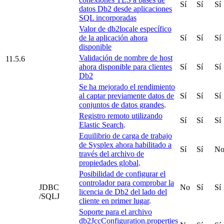
Sí
Sí
Sí
datos
Db2
desde aplicaciones
SQL incorporadas
Valor de
db2locale
específico
de la aplicación ahora
Sí
Sí
Sí
disponible
Validación de nombre de host
11.5.6
ahora disponible para clientes
Sí
Sí
Sí
Db2
Se ha mejorado el rendimiento
al captar previamente datos de
Sí
Sí
Sí
conjuntos de datos grandes
.
Registro remoto utilizando
Sí
Sí
Sí
Elastic Search
.
Equilibrio de carga de trabajo
de Sysplex ahora habilitado a
Sí
Sí
N
través del archivo de
propiedades global
.
Posibilidad de configurar el
controlador para comprobar la
JDBC
No
Sí
Sí
licencia de
Db2
del lado del
/SQLJ
cliente en primer lugar
.
Soporte para el archivo
db2JccConfiguration.properties