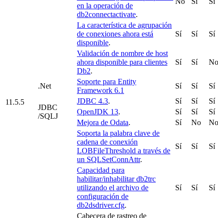
No
Sí
Sí
en la operación de
db2connectactivate
.
La característica de agrupación
de conexiones ahora está
Sí
Sí
Sí
disponible
.
Validación de nombre de host
ahora disponible para clientes
Sí
Sí
N
Db2
.
Soporte para Entity
.Net
Sí
Sí
Sí
Framework 6.1
JDBC 4.3
.
Sí
Sí
Sí
11.5.5
JDBC
OpenJDK 13
.
Sí
Sí
Sí
/SQLJ
Mejora de Odata
.
Sí
No
N
Soporta la palabra clave de
cadena de conexión
Sí
Sí
Sí
LOBFileThreshold a través de
un SQLSetConnAttr
.
Capacidad para
habilitar/inhabilitar db2trc
utilizando el archivo de
Sí
Sí
Sí
configuración de
db2dsdriver.cfg
.
Cabecera de rastreo de