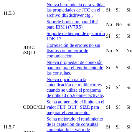
Nueva herramienta para validar
las propiedades de JCC en el
Sí
Sí
Sí
11.5.8
archivo
db2dsdriver.cfg
.
Soporte booleano para Db2
No
No
Sí
para IBM i (V7R5)
.
Soporte de tiempo de ejecución
Sí
Sí
Sí
JDK 17
.
Correlación de errores no sin
JDBC
fisuras con un error de
No
Sí
N
/SQLJ
comunicación
.
Nueva propiedad de conexión
para mejorar el rendimiento de
Sí
Sí
Sí
las consultas
.
Nueva opción para la
autenticación de multifactores
Sí
Sí
Sí
cuando se utiliza el programa
de utilidad
db2connectactivate
.
Se ha aumentado el límite en el
ODBC/CLI
valor FET_BUF_SIZE para
Sí
Sí
Sí
mejorar el rendimiento.
Se ha mejorado el rendimiento
de la captación de consultas
11.5.7
Sí
Sí
Sí
aumentando el valor de