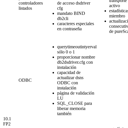
transporte
controladores
de acceso dsdriver
activo
listados
cfg
estadística
mandato BIND
miembro
db2cli
actualizac
caracteres especiales
consecuti
en contraseña
de pureSc
querytimeoutintyerval
sólo 0 o 1
proporcionar nombre
db2dsdriver.cfg con
instalación
capacidad de
actualizar dsns
ODBC
ODBC con
instalación
página de validación
LU
SQL_CLOSE para
liberar memoria
también
10.1
FP2