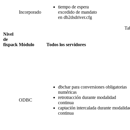
tiempo de espera
Incorporado
excedido de mandato
en db2dsdriver.cfg
Tab
Nivel
de
fixpack
Módulo
Todos los servidores
dbchar para conversiones obligatorias
numéricas
retrotracción durante modalidad
ODBC
continua
captación intercalada durante modalida
continua