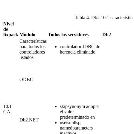
Tabla 4. Db2 10.1 característic
Nivel
de
fixpack
Módulo
Todos los servidores
Db2
Características
para todos los
controlador JDBC de
controladores
herencia eliminado
listados
ODBC
10.1
skipsynonym adopta
GA
el valor
predeterminado en
Db2
.NET
useisnullsp,
namedparameters
inactivos