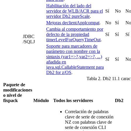
Habilitación del lado del
servidor de WLB/ACR para el
Sí
No
N
servidor Db2 pureScale
.
Mejoras declientApplcompat
.
No
Sí
N
Cambia al comportamiento por
defecto de la propiedad
Sí
Sí
Sí
JDBC
timerLevelForQueryTimeOut
.
/SQLJ
Soporte para marcadores de
parámetro con nombre con la
sintaxis (var1=>?,var2=>?, ...)
Sí
Sí
N
añadida en
java.sql.CallableStatement para
Db2 for z/OS
.
Tabla 2. Db2 11.1 carac
Paquete de
modificaciones
o nivel de
fixpack
Módulo
Todos los servidores
Db2
Correlación de palabras
clave de serie de conexión
NZ con palabras clave de
serie de conexión CLI