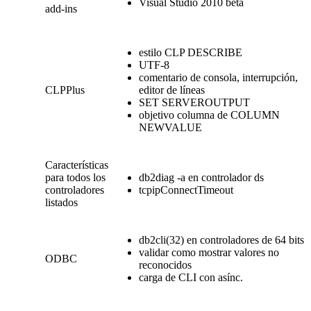
Visual Studio 2010 beta
add-ins
estilo CLP DESCRIBE
UTF-8
comentario de consola, interrupción,
CLPPlus
editor de líneas
SET SERVEROUTPUT
objetivo columna de COLUMN
NEWVALUE
Características
para todos los
db2diag -a en controlador ds
controladores
tcpipConnectTimeout
listados
db2cli(32) en controladores de 64 bits
validar como mostrar valores no
ODBC
reconocidos
carga de CLI con asínc.