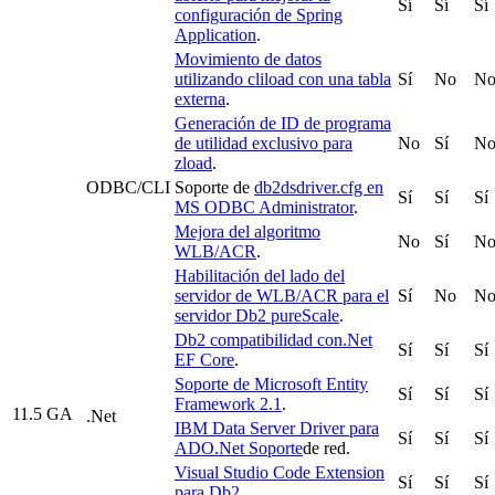
Sí
Sí
Sí
configuración de Spring
Application
.
Movimiento de datos
utilizando cliload con una tabla
Sí
No
N
externa
.
Generación de ID de programa
de utilidad exclusivo para
No
Sí
N
zload
.
ODBC/CLI
Soporte de
db2dsdriver.cfg en
Sí
Sí
Sí
MS ODBC Administrator
.
Mejora del algoritmo
No
Sí
N
WLB/ACR
.
Habilitación del lado del
servidor de WLB/ACR para el
Sí
No
N
servidor Db2 pureScale
.
Db2 compatibilidad con.Net
Sí
Sí
Sí
EF Core
.
Soporte de Microsoft Entity
Sí
Sí
Sí
Framework 2.1
.
11.5 GA
.Net
IBM Data Server Driver para
Sí
Sí
Sí
ADO.Net Soporte
de red.
Visual Studio Code Extension
Sí
Sí
Sí
para Db2
.