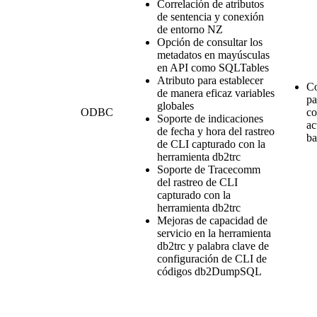
Correlación de atributos
de sentencia y conexión
de entorno NZ
Opción de consultar los
metadatos en mayúsculas
en API como SQLTables
Atributo para establecer
C
de manera eficaz variables
pa
globales
ODBC
co
Soporte de indicaciones
ac
de fecha y hora del rastreo
ba
de CLI capturado con la
herramienta db2trc
Soporte de Tracecomm
del rastreo de CLI
capturado con la
herramienta db2trc
Mejoras de capacidad de
servicio en la herramienta
db2trc y palabra clave de
configuración de CLI de
códigos db2DumpSQL