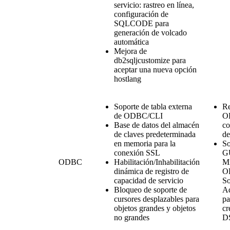
servicio: rastreo en línea,
configuración de
SQLCODE para
generación de volcado
automática
Mejora de
db2sqljcustomize para
aceptar una nueva opción
hostlang
Soporte de tabla externa
Re
de ODBC/CLI
O
Base de datos del almacén
c
de claves predeterminada
de
en memoria para la
So
conexión SSL
G
ODBC
Habilitación/Inhabilitación
Mi
dinámica de registro de
O
capacidad de servicio
So
Bloqueo de soporte de
Ad
cursores desplazables para
pa
objetos grandes y objetos
cr
no grandes
D