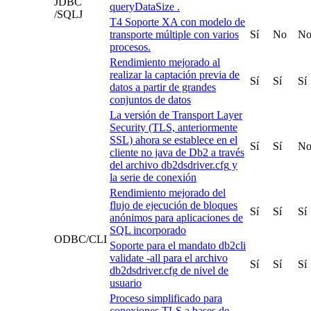
JDBC
queryDataSize
.
/SQLJ
T4 Soporte XA con modelo de
transporte múltiple con varios
Sí
No
N
procesos.
Rendimiento mejorado al
realizar la captación previa de
Sí
Sí
Sí
datos a partir de grandes
conjuntos de datos
La versión de Transport Layer
Security (TLS, anteriormente
SSL) ahora se establece en el
Sí
Sí
N
cliente no java de
Db2
a través
del archivo
db2dsdriver.cfg
y
la serie de conexión
Rendimiento mejorado del
flujo de ejecución de bloques
Sí
Sí
Sí
anónimos para aplicaciones de
SQL incorporado
ODBC/CLI
Soporte para el mandato
db2cli
validate -all
para el archivo
Sí
Sí
Sí
db2dsdriver.cfg
de nivel de
usuario
Proceso simplificado para
conexiones TLS a bases de