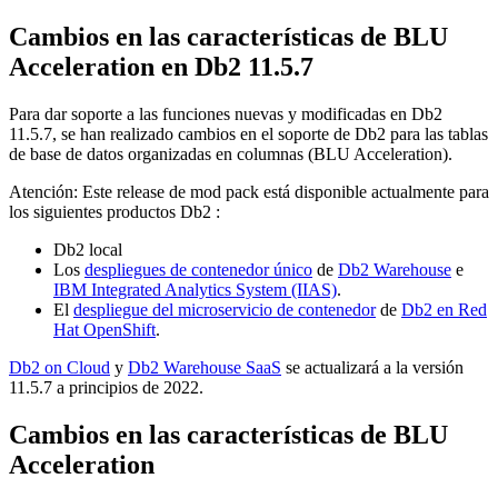
Cambios en las características de BLU
Acceleration en
Db2
11.5.7
Para dar soporte a las funciones nuevas y modificadas en
Db2
11.5.7
, se han realizado cambios en el soporte de Db2 para las tablas
de base de datos organizadas en columnas (BLU Acceleration).
Atención:
Este release de mod pack está disponible actualmente para
los siguientes productos
Db2
:
Db2 local
Los
despliegues de contenedor único
de
Db2 Warehouse
e
IBM Integrated Analytics System (IIAS)
.
El
despliegue del microservicio de contenedor
de
Db2 en Red
Hat OpenShift
.
Db2 on Cloud
y
Db2 Warehouse SaaS
se actualizará a la versión
11.5.7 a principios de 2022.
Cambios en las características de BLU
Acceleration