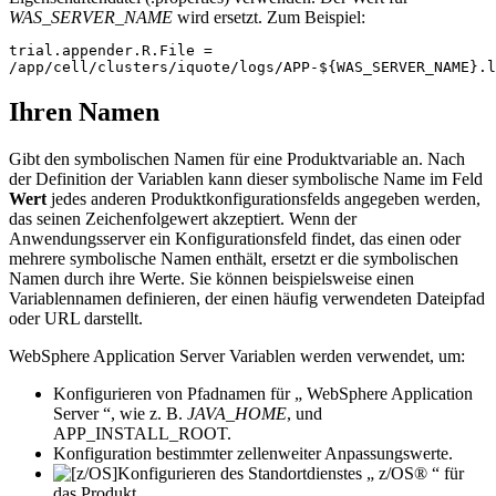
WAS_SERVER_NAME
wird ersetzt. Zum Beispiel:
trial.appender.R.File =                                
/app/cell/clusters/iquote/logs/APP-${WAS_SERVER_NAME}.l
Ihren Namen
Gibt den symbolischen Namen für eine Produktvariable an. Nach
der Definition der Variablen kann dieser symbolische Name im Feld
Wert
jedes anderen Produktkonfigurationsfelds angegeben werden,
das seinen Zeichenfolgewert akzeptiert. Wenn der
Anwendungsserver ein Konfigurationsfeld findet, das einen oder
mehrere symbolische Namen enthält, ersetzt er die symbolischen
Namen durch ihre Werte. Sie können beispielsweise einen
Variablennamen definieren, der einen häufig verwendeten Dateipfad
oder URL darstellt.
WebSphere Application Server
Variablen werden verwendet, um:
Konfigurieren von Pfadnamen für „
WebSphere Application
Server
“, wie z. B.
JAVA_HOME
, und
APP_INSTALL_ROOT
.
Konfiguration bestimmter
zellenweiter
Anpassungswerte.
Konfigurieren des Standortdienstes „ z/OS® “ für
das Produkt.