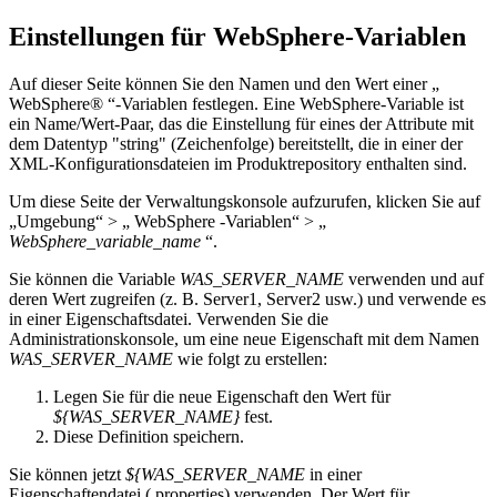
Einstellungen für WebSphere-Variablen
Auf dieser Seite können Sie den Namen und den Wert einer „
WebSphere® “-Variablen festlegen. Eine WebSphere-Variable ist
ein Name/Wert-Paar, das die Einstellung für eines der Attribute mit
dem Datentyp "string" (Zeichenfolge) bereitstellt, die in einer der
XML-Konfigurationsdateien im Produktrepository enthalten sind.
Um diese Seite der Verwaltungskonsole aufzurufen, klicken Sie auf
„Umgebung“ > „ WebSphere -Variablen“ >
„
WebSphere_variable_name
“.
Sie können die Variable
WAS_SERVER_NAME
verwenden und auf
deren Wert zugreifen (z. B. Server1, Server2 usw.) und verwende es
in einer Eigenschaftsdatei. Verwenden Sie die
Administrationskonsole, um eine neue Eigenschaft mit dem Namen
WAS_SERVER_NAME
wie folgt zu erstellen:
Legen Sie für die neue Eigenschaft den Wert für
${WAS_SERVER_NAME}
fest.
Diese Definition speichern.
Sie können jetzt
${WAS_SERVER_NAME
in einer
Eigenschaftendatei (.properties) verwenden. Der Wert für