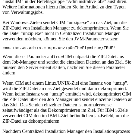
"installIM" in der Befehlsgruppe "AdministrativeJobs" ausführen.
Weitere Informationen hierzu finden Sie im Artikel zu den Typen
von Verwaltungsjobs.
Bei Windows-Zielen sendet CIM "unzip.exe" an das Ziel, um die
ZIP-Datei von Installation Manager zu dekomprimieren. Wenn Sie
die Datei "unzip.exe" nicht in Centralized Installation Manger
verwenden möchten, können Sie den JVM-Parameter setzen:
com.ibm.ws.admin.cimjm.unzipOnTheFly=true/TRUE"
Wenn dieser Parameter auf
CIM entpackt die ZIP-Datei aus
true
dem Job-Manager und sendet die einzelnen Dateien an das Ziel. Sie
müssen den Server erneut starten, nachdem Sie diesen Parameter
ändern.
Wenn CIM auf einem Linux/UNIX-Ziel eine Instanz von "unzip",
wird die ZIP-Datei an das Ziel gesendet und dann dekomprimiert.
Wenn keine Instanz von "unzip" ermittelt wird, dekomprimiert CIM
die ZIP-Datei über den Job-Manager und sendet einzelne Dateien an
das Ziel. Das Senden einzelner Dateien ist normalerweise
zeitaufwändiger als das Dekomprimieren im Ziel. Für IBM i-Ziele
verwendet CIM den im IBM i-Ziel befindlichen jar-Befehl, um die
ZIP-Datei zu dekomprimieren.
Nachdem Centralized Installation Manager den Installationsprozess