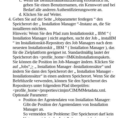
Wenn die Benutzerauthentifizierung erforderlich ist,
geben Sie einen Benutzernamen, ein Kennwort und bei
Bedarf alle anderen Authentifizierungswerte an.
Klicken Sie auf
Weiter
.
Geben Sie auf der Seite „
Jobparameter festlegen
“ den
Speicherort der „ Installation Manager “-Instanz an, die Sie
installieren möchten.
Hinweis:
Wenn Sie den Pfad zum Installationskit „ IBM “ (
Installation Manager ) nicht angeben, sucht der Job „ installIM
“ im Installationskit-Repository des Job Managers nach dem
neuesten Installationskit „ IBM “ ( Installation Manager ), das
für die Zielplattform geeignet ist. Standardmäßig lautet der
Speicherort des
<profile_home>/IMKits
Installationspakets.
Sie können die Position im Job-Manager ändern. Klicken Sie
auf
„Jobs“
>
„ Installation Manager -Installationssätze“
und
ändern Sie dann
den Speicherort der „ Installation Manager -
Installationssätze“
in einen anderen Speicherort. Wenn Sie die
Befehlszeile verwenden, können Sie den Speicherort des
Repositorys unter folgendem Pfad überprüfen:
<profile_home>/properties/cimjm/CIMJMMetadata.xml
.
Optionale Parameter:
Position der Agentendaten von Installation Manager:
Gibt die Position der Agentendaten von Installation
Manager an.
So vermeiden Sie Probleme:
Der Speicherort darf kein