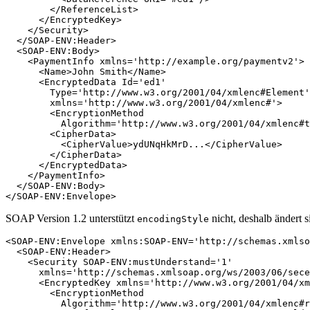
        </ReferenceList>

      </EncryptedKey>

    </Security>

  </SOAP-ENV:Header>

  <SOAP-ENV:Body>

    <PaymentInfo xmlns='http://example.org/paymentv2'>

      <Name>John Smith</Name>

      <EncryptedData Id='ed1'

        Type='http://www.w3.org/2001/04/xmlenc#Element'

        xmlns='http://www.w3.org/2001/04/xmlenc#'>

        <EncryptionMethod

          Algorithm='http://www.w3.org/2001/04/xmlenc#t
        <CipherData>

          <CipherValue>ydUNqHkMrD...</CipherValue>

        </CipherData>

      </EncryptedData>

    </PaymentInfo>

  </SOAP-ENV:Body>

SOAP Version 1.2 unterstützt
nicht, deshalb ändert s
encodingStyle
<SOAP-ENV:Envelope xmlns:SOAP-ENV='http://schemas.xmlso
  <SOAP-ENV:Header>

    <Security SOAP-ENV:mustUnderstand='1'

      xmlns='http://schemas.xmlsoap.org/ws/2003/06/sece
      <EncryptedKey xmlns='http://www.w3.org/2001/04/xm
        <EncryptionMethod 

          Algorithm='http://www.w3.org/2001/04/xmlenc#r