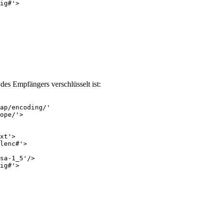
ig#'>

des Empfängers verschlüsselt ist:
ap/encoding/'

ope/'>

xt'>

lenc#'>

sa-1_5'/>

ig#'>
