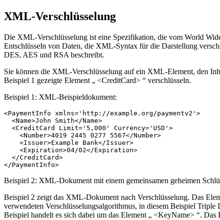
XML-Verschlüsselung
Die XML-Verschlüsselung ist eine Spezifikation, die vom World Wi
Entschlüsseln von Daten, die XML-Syntax für die Darstellung verschl
DES, AES und RSA beschreibt.
Sie können die XML-Verschlüsselung auf ein XML-Element, den Inh
Beispiel 1 gezeigte Element „ <CreditCard> “ verschlüsseln.
Beispiel 1: XML-Beispieldokument:
<PaymentInfo xmlns='http://example.org/paymentv2'>

  <Name>John Smith</Name>

  <CreditCard Limit='5,000' Currency='USD'>

    <Number>4019 2445 0277 5567</Number>

    <Issuer>Example Bank</Issuer>

    <Expiration>04/02</Expiration>

  </CreditCard>

Beispiel 2: XML-Dokument mit einem gemeinsamen geheimen Schlüs
Beispiel 2 zeigt das XML-Dokument nach Verschlüsselung. Das Eleme
verwendeten Verschlüsselungsalgorithmus, in diesem Beispiel Triple 
Beispiel handelt es sich dabei um das Element „ <KeyName> “. Das El