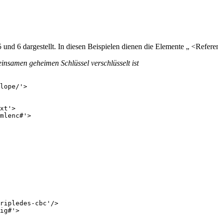
 und 6 dargestellt. In diesen Beispielen dienen die Elemente „ <Refer
insamen geheimen Schlüssel verschlüsselt ist
lope/'>

xt'>

mlenc#'>

ripledes-cbc'/>

ig#'>
