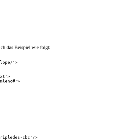
ich das Beispiel wie folgt:
lope/'>

xt'>

mlenc#'>

ripledes-cbc'/>
