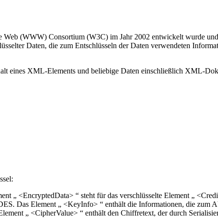
de Web (WWW) Consortium (W3C) im Jahr 2002 entwickelt wurde und di
üsselter Daten, die zum Entschlüsseln der Daten verwendeten Informat
alt eines XML-Elements und beliebige Daten einschließlich XML-Dok
sel:
nt „ <EncryptedData> “ steht für das verschlüsselte Element „ <Cred
DES. Das Element „ <KeyInfo> “ enthält die Informationen, die zum Ab
ement „ <CipherValue> “ enthält den Chiffretext, der durch Serialisie