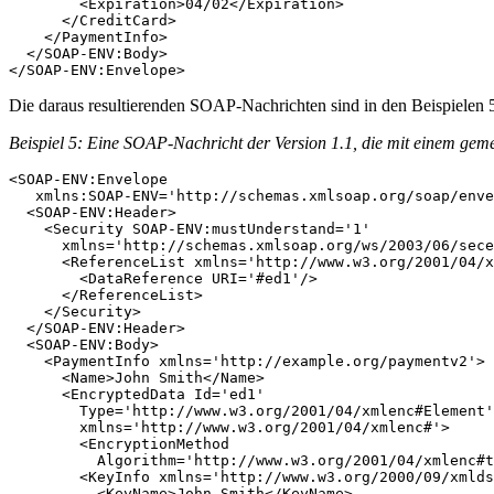
        <Expiration>04/02</Expiration>

      </CreditCard>

    </PaymentInfo>

  </SOAP-ENV:Body>

</SOAP-ENV:Envelope>
Die daraus resultierenden SOAP-Nachrichten sind in den Beispielen 5
Beispiel 5: Eine SOAP-Nachricht der Version 1.1, die mit einem geme
<SOAP-ENV:Envelope 

   xmlns:SOAP-ENV='http://schemas.xmlsoap.org/soap/enve
  <SOAP-ENV:Header>

    <Security SOAP-ENV:mustUnderstand='1'

      xmlns='http://schemas.xmlsoap.org/ws/2003/06/sece
      <ReferenceList xmlns='http://www.w3.org/2001/04/x
        <DataReference URI='#ed1'/>

      </ReferenceList>

    </Security>

  </SOAP-ENV:Header>

  <SOAP-ENV:Body>

    <PaymentInfo xmlns='http://example.org/paymentv2'>

      <Name>John Smith</Name>

      <EncryptedData Id='ed1'

        Type='http://www.w3.org/2001/04/xmlenc#Element'

        xmlns='http://www.w3.org/2001/04/xmlenc#'>

        <EncryptionMethod

          Algorithm='http://www.w3.org/2001/04/xmlenc#t
        <KeyInfo xmlns='http://www.w3.org/2000/09/xmlds
          <KeyName>John Smith</KeyName>
