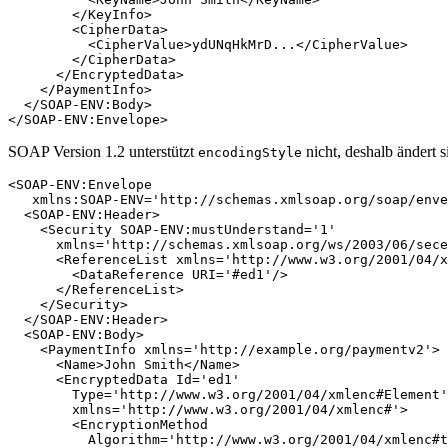
        </KeyInfo>

        <CipherData>

          <CipherValue>ydUNqHkMrD...</CipherValue>

        </CipherData>

      </EncryptedData>

    </PaymentInfo>

  </SOAP-ENV:Body>

SOAP Version 1.2 unterstützt
nicht, deshalb ändert s
encodingStyle
<SOAP-ENV:Envelope 

   xmlns:SOAP-ENV='http://schemas.xmlsoap.org/soap/enve
  <SOAP-ENV:Header>

    <Security SOAP-ENV:mustUnderstand='1'

      xmlns='http://schemas.xmlsoap.org/ws/2003/06/sece
      <ReferenceList xmlns='http://www.w3.org/2001/04/x
        <DataReference URI='#ed1'/>

      </ReferenceList>

    </Security>

  </SOAP-ENV:Header>

  <SOAP-ENV:Body>

    <PaymentInfo xmlns='http://example.org/paymentv2'>

      <Name>John Smith</Name>

      <EncryptedData Id='ed1'

        Type='http://www.w3.org/2001/04/xmlenc#Element'

        xmlns='http://www.w3.org/2001/04/xmlenc#'>

        <EncryptionMethod

          Algorithm='http://www.w3.org/2001/04/xmlenc#t