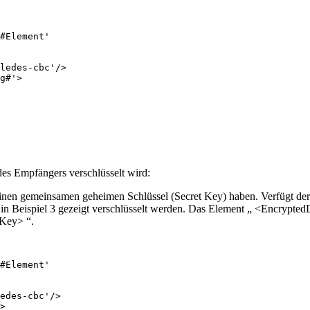
#Element'

ledes-cbc'/>

g#'>

es Empfängers verschlüsselt wird:
nen gemeinsamen geheimen Schlüssel (Secret Key) haben. Verfügt der 
e in Beispiel 3 gezeigt verschlüsselt werden. Das Element „ <Encrypte
dKey> “.
#Element'

edes-cbc'/>

>
