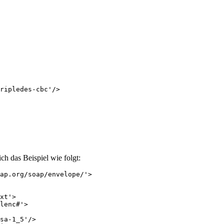
ripledes-cbc'/>

ich das Beispiel wie folgt:
ap.org/soap/envelope/'>

xt'>

lenc#'>

sa-1_5'/>
