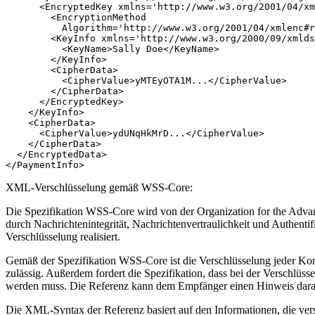
      <EncryptedKey xmlns='http://www.w3.org/2001/04/xm
        <EncryptionMethod 

          Algorithm='http://www.w3.org/2001/04/xmlenc#r
        <KeyInfo xmlns='http://www.w3.org/2000/09/xmlds
          <KeyName>Sally Doe</KeyName>

        </KeyInfo>

        <CipherData>

          <CipherValue>yMTEyOTA1M...</CipherValue>

        </CipherData>

      </EncryptedKey>

    </KeyInfo>

    <CipherData>

      <CipherValue>ydUNqHkMrD...</CipherValue>

    </CipherData>

  </EncryptedData>

XML-Verschlüsselung gemäß WSS-Core:
Die Spezifikation WSS-Core wird von der Organization for the Adva
durch Nachrichtenintegrität, Nachrichtenvertraulichkeit und Authent
Verschlüsselung realisiert.
Gemäß der Spezifikation WSS-Core ist die Verschlüsselung jeder Ko
zulässig. Außerdem fordert die Spezifikation, dass bei der Verschlüs
werden muss. Die Referenz kann dem Empfänger einen Hinweis darauf 
Die XML-Syntax der Referenz basiert auf den Informationen, die vers