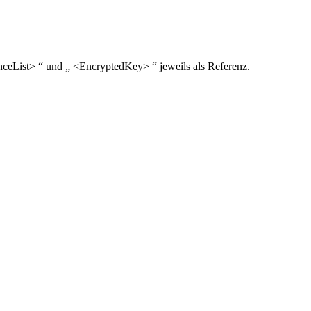
enceList> “ und „ <EncryptedKey> “ jeweils als Referenz.