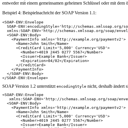
entweder mit einem gemeinsamen geheimen Schlüssel oder mit dem öff
Beispiel 4: Beispielnachricht der SOAP Version 1.1:
<SOAP-ENV:Envelope

  SOAP-ENV:encodingStyle='http://schemas.xmlsoap.org/so
  xmlns:SOAP-ENV='http://schemas.xmlsoap.org/soap/envel
  <SOAP-ENV:Body>

    <PaymentInfo xmlns='http://example.org/paymentv2'>

      <Name>John Smith</Name>

      <CreditCard Limit='5,000' Currency='USD'>

        <Number>4019 2445 0277 5567</Number>

        <Issuer>Example Bank</Issuer>

        <Expiration>04/02</Expiration>

      </CreditCard>

    </PaymentInfo>

  </SOAP-ENV:Body>

</SOAP-ENV:Envelope>
SOAP Version 1.2 unterstützt
nicht, deshalb ändert s
encodingStyle
<SOAP-ENV:Envelope

   xmlns:SOAP-ENV='http://schemas.xmlsoap.org/soap/enve
  <SOAP-ENV:Body>

    <PaymentInfo xmlns='http://example.org/paymentv2'>

      <Name>John Smith</Name>

      <CreditCard Limit='5,000' Currency='USD'>

        <Number>4019 2445 0277 5567</Number>

        <Issuer>Example Bank</Issuer>
