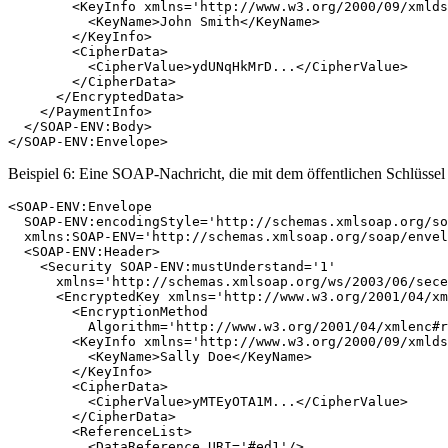
        <KeyInfo xmlns='http://www.w3.org/2000/09/xmlds
          <KeyName>John Smith</KeyName>

        </KeyInfo>

        <CipherData>

          <CipherValue>ydUNqHkMrD...</CipherValue>

        </CipherData>

      </EncryptedData>

    </PaymentInfo>

  </SOAP-ENV:Body>

Beispiel 6: Eine SOAP-Nachricht, die mit dem öffentlichen Schlüssel 
<SOAP-ENV:Envelope

  SOAP-ENV:encodingStyle='http://schemas.xmlsoap.org/so
  xmlns:SOAP-ENV='http://schemas.xmlsoap.org/soap/envel
  <SOAP-ENV:Header>

    <Security SOAP-ENV:mustUnderstand='1'

      xmlns='http://schemas.xmlsoap.org/ws/2003/06/sece
      <EncryptedKey xmlns='http://www.w3.org/2001/04/xm
        <EncryptionMethod 

          Algorithm='http://www.w3.org/2001/04/xmlenc#r
        <KeyInfo xmlns='http://www.w3.org/2000/09/xmlds
          <KeyName>Sally Doe</KeyName>

        </KeyInfo>

        <CipherData>

          <CipherValue>yMTEyOTA1M...</CipherValue>

        </CipherData>

        <ReferenceList>

          <DataReference URI='#ed1'/>
