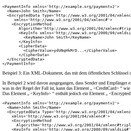
<PaymentInfo xmlns='http://example.org/paymentv2'>

  <Name>John Smith</Name>

  <EncryptedData Type='http://www.w3.org/2001/04/xmlenc
     xmlns='http://www.w3.org/2001/04/xmlenc#'>

    <EncryptionMethod

       Algorithm='http://www.w3.org/2001/04/xmlenc#trip
       <KeyInfo xmlns='http://www.w3.org/2000/09/xmldsi
         <KeyName>John Smith</KeyName>

       </KeyInfo>

       <CipherData>

         <CipherValue>ydUNqHkMrD...</CipherValue>

       </CipherData>

  </EncryptedData>

Beispiel 3: Ein XML-Dokument, das mit dem öffentlichen Schlüssel d
In Beispiel 2 wird davon ausgegangen, dass Sender und Empfänger ei
was in der Regel der Fall ist, kann das Element „ <CreditCard> “ wi
Das Element „ <KeyInfo> “ enthält jedoch ein Element „ <Encrypte
<PaymentInfo xmlns='http://example.org/paymentv2'>

  <Name>John Smith</Name>

  <EncryptedData Type='http://www.w3.org/2001/04/xmlenc
    xmlns='http://www.w3.org/2001/04/xmlenc#'>

    <EncryptionMethod

      Algorithm='http://www.w3.org/2001/04/xmlenc#tripl
    <KeyInfo xmlns='http://www.w3.org/2000/09/xmldsig#'