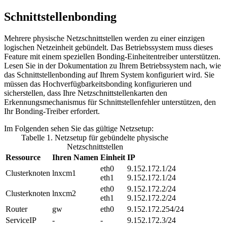
Schnittstellenbonding
Mehrere physische Netzschnittstellen werden zu einer einzigen
logischen Netzeinheit gebündelt. Das Betriebssystem muss dieses
Feature mit einem speziellen Bonding-Einheitentreiber unterstützen.
Lesen Sie in der Dokumentation zu Ihrem Betriebssystem nach, wie
das Schnittstellenbonding auf Ihrem System konfiguriert wird. Sie
müssen das Hochverfügbarkeitsbonding konfigurieren und
sicherstellen, dass Ihre Netzschnittstellenkarten den
Erkennungsmechanismus für Schnittstellenfehler unterstützen, den
Ihr Bonding-Treiber erfordert.
Im Folgenden sehen Sie das gültige Netzsetup:
Tabelle 1. Netzsetup für gebündelte physische
Netzschnittstellen
Ressource
Ihren Namen
Einheit
IP
eth0
9.152.172.1/24
Clusterknoten
lnxcm1
eth1
9.152.172.1/24
eth0
9.152.172.2/24
Clusterknoten
lnxcm2
eth1
9.152.172.2/24
Router
gw
eth0
9.152.172.254/24
ServiceIP
-
-
9.152.172.3/24