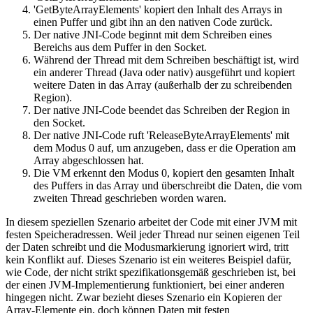
'GetByteArrayElements' kopiert den Inhalt des Arrays in
einen Puffer und gibt ihn an den nativen Code zurück.
Der native JNI-Code beginnt mit dem Schreiben eines
Bereichs aus dem Puffer in den Socket.
Während der Thread mit dem Schreiben beschäftigt ist, wird
ein anderer Thread (Java oder nativ) ausgeführt und kopiert
weitere Daten in das Array (außerhalb der zu schreibenden
Region).
Der native JNI-Code beendet das Schreiben der Region in
den Socket.
Der native JNI-Code ruft 'ReleaseByteArrayElements' mit
dem Modus 0 auf, um anzugeben, dass er die Operation am
Array abgeschlossen hat.
Die VM erkennt den Modus 0, kopiert den gesamten Inhalt
des Puffers in das Array und überschreibt die Daten, die vom
zweiten Thread geschrieben worden waren.
In diesem speziellen Szenario arbeitet der Code mit einer JVM mit
festen Speicheradressen. Weil jeder Thread nur seinen eigenen Teil
der Daten schreibt und die Modusmarkierung ignoriert wird, tritt
kein Konflikt auf. Dieses Szenario ist ein weiteres Beispiel dafür,
wie Code, der nicht strikt spezifikationsgemäß geschrieben ist, bei
der einen JVM-Implementierung funktioniert, bei einer anderen
hingegen nicht. Zwar bezieht dieses Szenario ein Kopieren der
Array-Elemente ein, doch können Daten mit festen