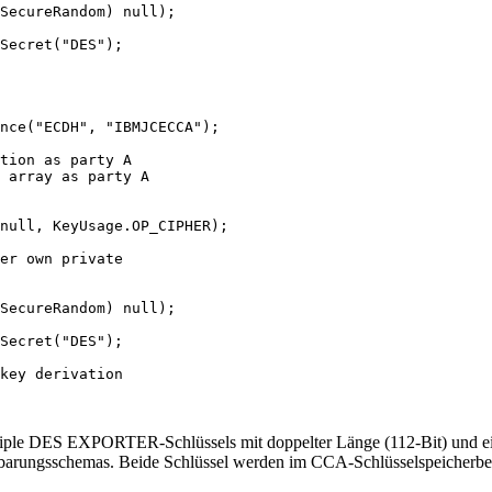
SecureRandom) null);

Secret("DES");

nce("ECDH", "IBMJCECCA");

tion as party A

 array as party A

null, KeyUsage.OP_CIPHER);

er own private

SecureRandom) null);

Secret("DES");

key derivation

s Triple DES EXPORTER-Schlüssels mit doppelter Länge (112-Bit) und
nbarungsschemas. Beide Schlüssel werden im CCA-Schlüsselspeicherber