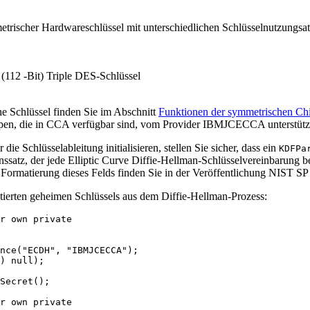
mmetrischer Hardwareschlüssel mit unterschiedlichen Schlüsselnutzung
2 -Bit) Triple DES-Schlüssel
e Schlüssel finden Sie im Abschnitt
Funktionen der symmetrischen Chif
ypen, die in CCA verfügbar sind, vom Provider IBMJCECCA unterstütz
ie Schlüsselableitung initialisieren, stellen Sie sicher, dass ein
KDFPa
atz, der jede Elliptic Curve Diffie-Hellman-Schlüsselvereinbarung begle
 Formatierung dieses Felds finden Sie in der Veröffentlichung NIST SP
tierten geheimen Schlüssels aus dem Diffie-Hellman-Prozess:
r own private

nce("ECDH", "IBMJCECCA");

) null);

Secret();

r own private
