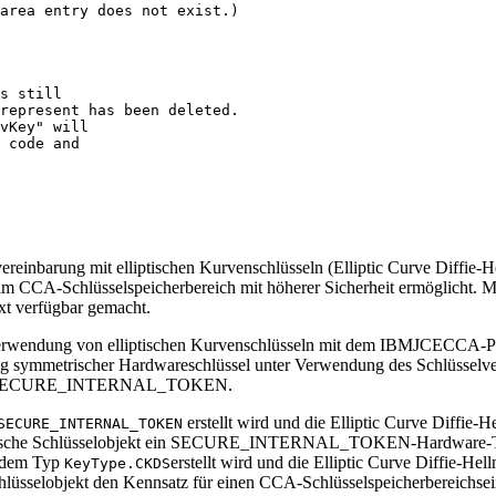
area entry does not exist.)

s still

represent has been deleted.

vKey" will

 code and

einbarung mit elliptischen Kurvenschlüsseln (Elliptic Curve Diffie-
im CCA-Schlüsselspeicherbereich mit höherer Sicherheit ermöglicht. M
ext verfügbar gemacht.
Verwendung von elliptischen Kurvenschlüsseln mit dem IBMJCECCA-Prov
ung symmetrischer Hardwareschlüssel unter Verwendung des Schlüsselv
hlüssel SECURE_INTERNAL_TOKEN.
erstellt wird und die Elliptic Curve Diffie
SECURE_INTERNAL_TOKEN
 symmetrische Schlüsselobjekt ein SECURE_INTERNAL_TOKEN-Hardware-T
 dem Typ
erstellt wird und die Elliptic Curve Diffie-H
KeyType.CKDS
e Schlüsselobjekt den Kennsatz für einen CCA-Schlüsselspeicherbereichse