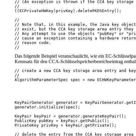
// (An exception is thrown if the CCA key storage 
//

((ECPrivateHWKey)privKey).deletePKDSEntry();

//

// Note that, in this example, the Java key object
// exist, but the CCA key storage area entry they 
// Any attempt to use the objects "pubKey" or "pri
// cause an exception containing a hardware return
// reason code.

//
Das folgende Beispiel veranschaulicht, wie ein EC-Schlüssel
Kennsatz für den CCA-Schlüsselspeicherbereichseintrag enthal
// create a new CCA key storage area entry and key
//

AlgorithmParameterSpec spec = new ECHWKeyParameter
                                                  
                                                  
                                                  
KeyPairGenerator generator = KeyPairGenerator.getI
generator.initialize(spec);

KeyPair keyPair = generator.generateKeyPair();

PublicKey pubKey = keyPair.getPublic();

PrivateKey privKey = keyPair.getPrivate();

// delete the entry from the CCA key storage area
