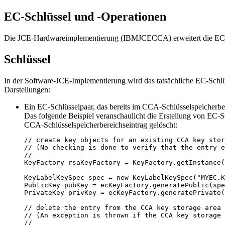
EC-Schlüssel und -Operationen
Die JCE-Hardwareimplementierung (IBMJCECCA) erweitert die EC-Sc
Schlüssel
In der Software-JCE-Implementierung wird das tatsächliche EC-Schlü
Darstellungen:
Ein EC-Schlüsselpaar, das bereits im CCA-Schlüsselspeicherber
Das folgende Beispiel veranschaulicht die Erstellung von EC
CCA-Schlüsselspeicherbereichseintrag gelöscht:
// create key objects for an existing CCA key stor
// (No checking is done to verify that the entry e
//

KeyFactory rsaKeyFactory = KeyFactory.getInstance(
KeyLabelKeySpec spec = new KeyLabelKeySpec("MYEC.K
PublicKey pubKey = ecKeyFactory.generatePublic(spe
PrivateKey privKey = ecKeyFactory.generatePrivate(
// delete the entry from the CCA key storage area

// (An exception is thrown if the CCA key storage 
//
