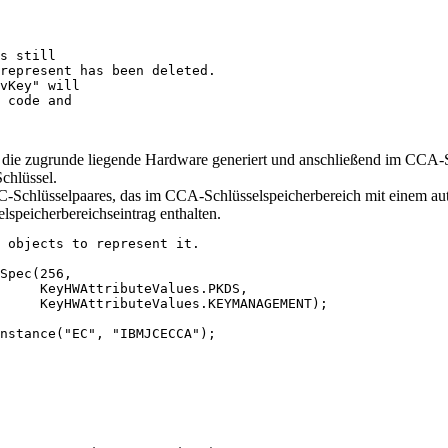
s still

represent has been deleted.

vKey" will

 code and

e zugrunde liegende Hardware generiert und anschließend im CCA-Sch
chlüssel.
C-Schlüsselpaares, das im CCA-Schlüsselspeicherbereich mit einem aut
speicherbereichseintrag enthalten.
 objects to represent it.

Spec(256,

     KeyHWAttributeValues.PKDS,

     KeyHWAttributeValues.KEYMANAGEMENT);

nstance("EC", "IBMJCECCA");
