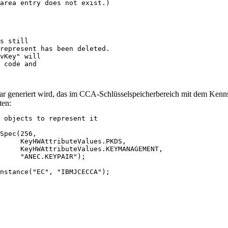
area entry does not exist.)

s still

represent has been deleted.

vKey" will

 code and

paar generiert wird, das im CCA-Schlüsselspeicherbereich mit dem Ke
ten:
 objects to represent it

Spec(256, 

     KeyHWAttributeValues.PKDS,

     KeyHWAttributeValues.KEYMANAGEMENT,

     "ANEC.KEYPAIR");

nstance("EC", "IBMJCECCA");
