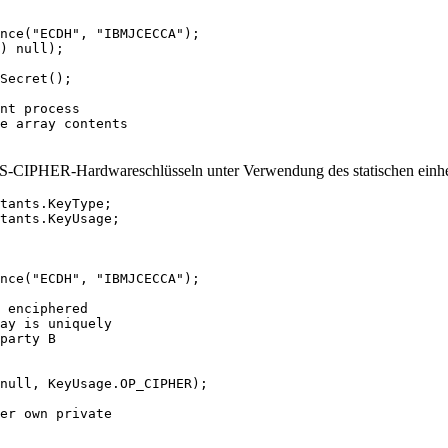
nce("ECDH", "IBMJCECCA");

) null);

Secret();

nt process

e array contents

DES-CIPHER-Hardwareschlüsseln unter Verwendung des statischen einhe
tants.KeyType;

tants.KeyUsage;

nce("ECDH", "IBMJCECCA");

 enciphered

ay is uniquely

party B

null, KeyUsage.OP_CIPHER);

er own private
