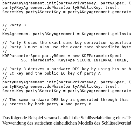
partyAKeyAgreement.init(partyAPrivateKey, partyASpec, (
partyAKeyAgreement.doPhase(partyBPublicKey, true);

SecretKey partyASecretKey = partyAKeyAgreement.generate
// Party B

//

KeyAgreement partyBKeyAgreement = KeyAgreement.getInsta
// Party B uses the exact same key derivation specifica
// Party B must also use the exact same sharedInfo byte
//

KDFParameterSpec partyBSpec = new KDFParameterSpec(

        56, sharedInfo, KeyType.SECURE_INTERNAL_TOKEN, 
// Party B derives a hardware DES key by using his or h
// EC key and the public EC key of party A

//

partyBKeyAgreement.init(partyBPrivateKey, partyBSpec, (
partyBKeyAgreement.doPhase(partyAPublicKey, true);

SecretKey partyBSecretKey = partyBKeyAgreement.generate
// The same hardware DES key is generated through this 
// process by both party A and party B

Das folgende Beispiel veranschaulicht die Schlüsselableitung eine
Verwendung des statischen einheitlichen Modells des Schlüsselverei