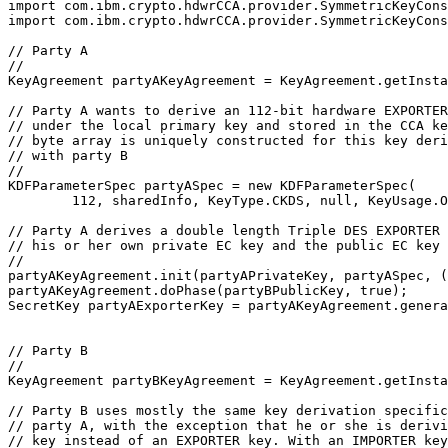
import com.ibm.crypto.hdwrCCA.provider.SymmetricKeyCons
import com.ibm.crypto.hdwrCCA.provider.SymmetricKeyCons
// Party A

//

KeyAgreement partyAKeyAgreement = KeyAgreement.getInsta
// Party A wants to derive an 112-bit hardware EXPORTER
// under the local primary key and stored in the CCA ke
// byte array is uniquely constructed for this key deri
// with party B

//

KDFParameterSpec partyASpec = new KDFParameterSpec(

        112, sharedInfo, KeyType.CKDS, null, KeyUsage.O
// Party A derives a double length Triple DES EXPORTER 
// his or her own private EC key and the public EC key 
//

partyAKeyAgreement.init(partyAPrivateKey, partyASpec, (
partyAKeyAgreement.doPhase(partyBPublicKey, true);

SecretKey partyAExporterKey = partyAKeyAgreement.genera
// Party B

//

KeyAgreement partyBKeyAgreement = KeyAgreement.getInsta
// Party B uses mostly the same key derivation specific
// party A, with the exception that he or she is derivi
// key instead of an EXPORTER key. With an IMPORTER key