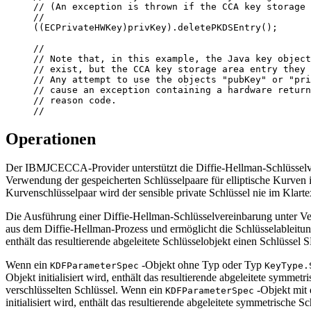
// (An exception is thrown if the CCA key storage 
//

((ECPrivateHWKey)privKey).deletePKDSEntry();

//

// Note that, in this example, the Java key object
// exist, but the CCA key storage area entry they 
// Any attempt to use the objects "pubKey" or "pri
// cause an exception containing a hardware return
// reason code.

//
Operationen
Der IBMJCECCA-Provider unterstützt die Diffie-Hellman-Schlüsselver
Verwendung der gespeicherten Schlüsselpaare für elliptische Kurven 
Kurvenschlüsselpaar wird der sensible private Schlüssel nie im Klart
Die Ausführung einer Diffie-Hellman-Schlüsselvereinbarung unter 
aus dem Diffie-Hellman-Prozess und ermöglicht die Schlüsselableit
enthält das resultierende abgeleitete Schlüsselobjekt einen Sc
Wenn ein
-Objekt ohne Typ oder Typ
KDFParameterSpec
KeyType.
Objekt initialisiert wird, enthält das resultierende abgeleitete
verschlüsselten Schlüssel. Wenn ein
-Objekt mit
KDFParameterSpec
initialisiert wird, enthält das resultierende abgeleitete symmetrisch