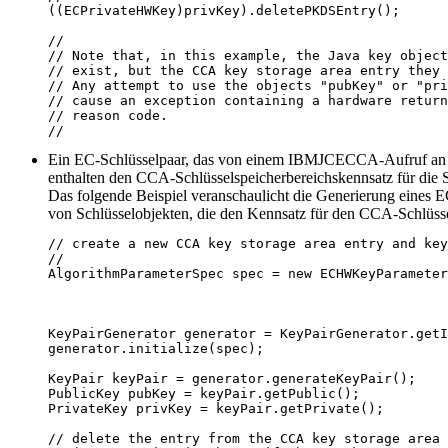
((ECPrivateHWKey)privKey).deletePKDSEntry();

//

// Note that, in this example, the Java key object
// exist, but the CCA key storage area entry they 
// Any attempt to use the objects "pubKey" or "pri
// cause an exception containing a hardware return
// reason code.

//
Ein EC-Schlüsselpaar, das von einem IBMJCECCA-Aufruf an di
enthalten den CCA-Schlüsselspeicherbereichskennsatz für die S
Das folgende Beispiel veranschaulicht die Generierung eines E
von Schlüsselobjekten, die den Kennsatz für den CCA-Schlüssel
// create a new CCA key storage area entry and key
//

AlgorithmParameterSpec spec = new ECHWKeyParameter
                                                  
                                                  
KeyPairGenerator generator = KeyPairGenerator.getI
generator.initialize(spec);

KeyPair keyPair = generator.generateKeyPair();

PublicKey pubKey = keyPair.getPublic();

PrivateKey privKey = keyPair.getPrivate();

// delete the entry from the CCA key storage area
