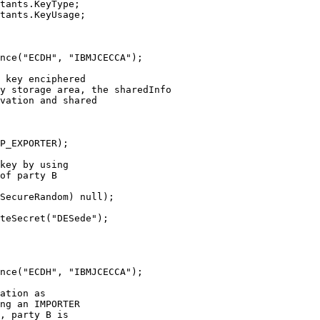
tants.KeyType;

tants.KeyUsage;

nce("ECDH", "IBMJCECCA");

 key enciphered

y storage area, the sharedInfo

vation and shared

P_EXPORTER);

key by using

of party B

SecureRandom) null);

teSecret("DESede");

nce("ECDH", "IBMJCECCA");

ation as

ng an IMPORTER

, party B is
