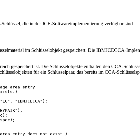
hlüssel, die in der JCE-Softwareimplementierung verfügbar sind.
sselmaterial im Schlüsselobjekt gespeichert. Die IBMJCECCA-Implemen
eich gespeichert ist. Die Schlüsselobjekte enthalten den CCA-Schlüssel
-Schlüsselobjekten für ein Schlüsselpaar, das bereits im CCA-Schlüs
age area entry

xists.)

"EC", "IBMJCECCA");

EYPAIR");

c);

spec);

area entry does not exist.)
