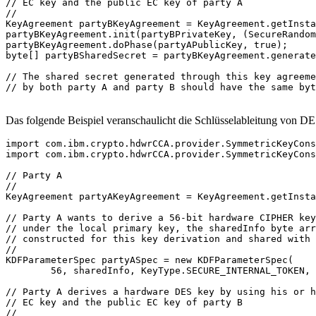
// EC key and the public EC key of party A

//

KeyAgreement partyBKeyAgreement = KeyAgreement.getInsta
partyBKeyAgreement.init(partyBPrivateKey, (SecureRandom
partyBKeyAgreement.doPhase(partyAPublicKey, true);

byte[] partyBSharedSecret = partyBKeyAgreement.generate
// The shared secret generated through this key agreeme
// by both party A and party B should have the same byt
Das folgende Beispiel veranschaulicht die Schlüsselableitung von 
import com.ibm.crypto.hdwrCCA.provider.SymmetricKeyCons
import com.ibm.crypto.hdwrCCA.provider.SymmetricKeyCons
// Party A

//

KeyAgreement partyAKeyAgreement = KeyAgreement.getInsta
// Party A wants to derive a 56-bit hardware CIPHER key
// under the local primary key, the sharedInfo byte arr
// constructed for this key derivation and shared with 
//

KDFParameterSpec partyASpec = new KDFParameterSpec(

        56, sharedInfo, KeyType.SECURE_INTERNAL_TOKEN, 
// Party A derives a hardware DES key by using his or h
// EC key and the public EC key of party B

//
