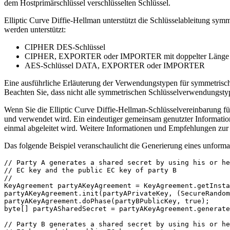
dem Hostprimärschlüssel verschlüsselten Schlüssel.
Elliptic Curve Diffie-Hellman unterstützt die Schlüsselableitung sy
werden unterstützt:
CIPHER DES-Schlüssel
CIPHER, EXPORTER oder IMPORTER mit doppelter Länge (11
AES-Schlüssel DATA, EXPORTER oder IMPORTER
Eine ausführliche Erläuterung der Verwendungstypen für symmetrisch
Beachten Sie, dass nicht alle symmetrischen Schlüsselverwendungst
Wenn Sie die Elliptic Curve Diffie-Hellman-Schlüsselvereinbarung für d
und verwendet wird. Ein eindeutiger gemeinsam genutzter Informationss
einmal abgeleitet wird. Weitere Informationen und Empfehlungen zur
Das folgende Beispiel veranschaulicht die Generierung eines unforma
// Party A generates a shared secret by using his or he
// EC key and the public EC key of party B

//

KeyAgreement partyAKeyAgreement = KeyAgreement.getInsta
partyAKeyAgreement.init(partyAPrivateKey, (SecureRandom
partyAKeyAgreement.doPhase(partyBPublicKey, true);

byte[] partyASharedSecret = partyAKeyAgreement.generate
// Party B generates a shared secret by using his or he