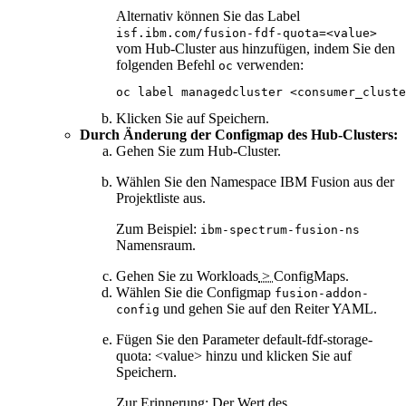
Alternativ können Sie das Label
isf.ibm.com/fusion-fdf-quota=<value>
vom Hub-Cluster aus hinzufügen, indem Sie den
folgenden Befehl
verwenden:
oc
oc label managedcluster <consumer_cluste
Klicken Sie auf
Speichern
.
Durch Änderung der Configmap des Hub-Clusters:
Gehen Sie zum Hub-Cluster.
Wählen Sie den Namespace
IBM Fusion
aus der
Projektliste
aus.
Zum Beispiel:
ibm-spectrum-fusion-ns
Namensraum.
Gehen Sie zu
Workloads
>
ConfigMaps
.
Wählen Sie die Configmap
fusion-addon-
und gehen Sie auf den Reiter
YAML
.
config
Fügen Sie den Parameter
default-fdf-storage-
quota: <value>
hinzu und klicken Sie auf
Speichern
.
Zur Erinnerung:
Der Wert des