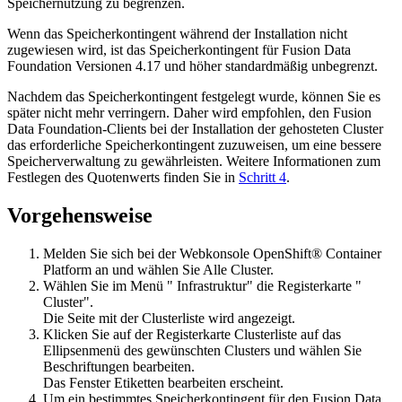
Speichernutzung zu begrenzen.
Wenn das Speicherkontingent während der Installation nicht
zugewiesen wird, ist das Speicherkontingent für
Fusion Data
Foundation
Versionen 4.17 und höher standardmäßig unbegrenzt.
Nachdem das Speicherkontingent festgelegt wurde, können Sie es
später nicht mehr verringern. Daher wird empfohlen, den
Fusion
Data Foundation-Clients
bei der Installation der gehosteten Cluster
das erforderliche Speicherkontingent zuzuweisen, um eine bessere
Speicherverwaltung zu gewährleisten. Weitere Informationen zum
Festlegen des Quotenwerts finden Sie in
Schritt 4
.
Vorgehensweise
Melden Sie sich bei der Webkonsole
OpenShift® Container
Platform
an und wählen Sie
Alle Cluster
.
Wählen Sie im Menü "
Infrastruktur
" die Registerkarte "
Cluster
".
Die Seite mit
der Clusterliste
wird angezeigt.
Klicken Sie auf der Registerkarte
Clusterliste
auf das
Ellipsenmenü
des gewünschten Clusters und wählen Sie
Beschriftungen bearbeiten
.
Das Fenster
Etiketten bearbeiten
erscheint.
Um ein bestimmtes Speicherkontingent für den
Fusion Data