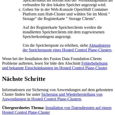
Speicherstatus als normal und der Verbindungsstatus als
verbunden für den lokalen Speicher angezeigt wird.
Gehen Sie in der Web-Konsole
OpenShift Container
Platform
zum Hub-Cluster und wählen Sie im Menü "
Storage
" die Registerkarte "
Storage Clients
".
Auf der Registerkarte
Speicherclients
werden die
installierten Speicherclients mit dem zugewiesenen
Speicherkontingent angezeigt.
Um die Speicherquote zu erhöhen, siehe
Aktualisieren
der Speicherquote eines Hosted Control Plane-Clusters
.
Wenn bei der Installation des
Fusion Data Foundation-Clients
Probleme auftreten, lesen Sie bitte den Abschnitt
Fehlerbehebung
und bekannte Einschränkungen im Hosted Control Plane-Cluster
.
Nächste Schritte
Informationen zur Sicherung von Anwendungen auf dem gehosteten
Cluster finden Sie unter
Sicherung und Wiederherstellung von
Anwendungen in Hosted Control Plane-Clustern
.
Übergeordnetes Thema:
Installation von Datendiensten auf einem
Hosted Control Plane-Cluster