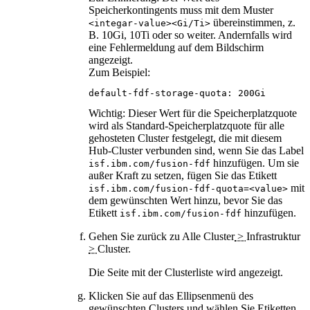
Speicherkontingents muss mit dem Muster
übereinstimmen, z.
<integar-value><Gi/Ti>
B. 10Gi, 10Ti oder so weiter. Andernfalls wird
eine Fehlermeldung auf dem Bildschirm
angezeigt.
Zum Beispiel:
default-fdf-storage-quota: 200Gi
Wichtig:
Dieser Wert für die Speicherplatzquote
wird als Standard-Speicherplatzquote für alle
gehosteten Cluster festgelegt, die mit diesem
Hub-Cluster verbunden sind, wenn Sie das Label
hinzufügen. Um sie
isf.ibm.com/fusion-fdf
außer Kraft zu setzen, fügen Sie das Etikett
mit
isf.ibm.com/fusion-fdf-quota=<value>
dem gewünschten Wert hinzu, bevor Sie das
Etikett
hinzufügen.
isf.ibm.com/fusion-fdf
Gehen Sie zurück zu
Alle Cluster
>
Infrastruktur
>
Cluster
.
Die Seite mit
der Clusterliste
wird angezeigt.
Klicken Sie auf das
Ellipsenmenü
des
gewünschten Clusters und wählen Sie
Etiketten