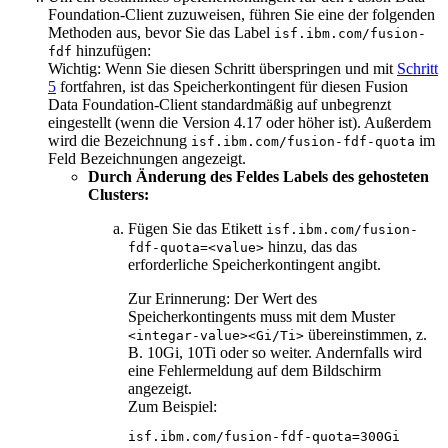
Foundation-Client
zuzuweisen, führen Sie eine der folgenden
Methoden aus, bevor Sie das Label
isf.ibm.com/fusion-
hinzufügen:
fdf
Wichtig:
Wenn Sie diesen Schritt überspringen und mit
Schritt
5
fortfahren, ist das Speicherkontingent für diesen
Fusion
Data Foundation-Client
standardmäßig auf unbegrenzt
eingestellt (wenn die Version 4.17 oder höher ist). Außerdem
wird die Bezeichnung
im
isf.ibm.com/fusion-fdf-quota
Feld
Bezeichnungen
angezeigt.
Durch Änderung des Feldes Labels des gehosteten
Clusters:
Fügen Sie das Etikett
isf.ibm.com/fusion-
hinzu, das das
fdf-quota=<value>
erforderliche Speicherkontingent angibt.
Zur Erinnerung:
Der Wert des
Speicherkontingents muss mit dem Muster
übereinstimmen, z.
<integar-value><Gi/Ti>
B. 10Gi, 10Ti oder so weiter. Andernfalls wird
eine Fehlermeldung auf dem Bildschirm
angezeigt.
Zum Beispiel:
isf.ibm.com/fusion-fdf-quota=300Gi