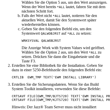
Wählen Sie die Option
5
aus, um den Wert anzuzeigen.
Wenn der Wert bereits
lautet, fahren Sie mit dem
*ALL
nächsten Schritt fort.
Falls der Wert nicht
lautet, notieren Sie den
*ALL
aktuellen Wert, damit Sie den Systemwert später
wiederherstellen können.
Geben Sie den folgenden Befehl ein, um den
Systemwert
auf
zu setzen:
QALWOBJRST
*ALL
WRKSYSVAL QALWOBJRST 
Die Anzeige
Work with System Values
wird geöffnet.
Wählen Sie die Option
2
aus, um den Wert
zu
*ALL
setzen. Drücken Sie dann die
Eingabetaste
und die
Taste
F3
.
Erstellen Sie eine Bibliothek für die Installation. Geben Sie
dazu in einer 5250-Befehlszeile den folgenden Befehl ein:
CRTLIB  EWM_TMP TEXT('EWM INSTALL LIBRARY')
Erstellen Sie die Sicherungsdateien. Wenn Sie das
Build
System Toolkit
installieren, verwenden Sie diese Befehle:
CRTSAVF FILE(EWM_TMP/BJTS
720
) TEXT('EWM INSTALL PR
CRTSAVF FILE(EWM_TMP/KJTS
720
) TEXT('EWM INSTALL PR
Hinweis:
Der
Jazz® Team Server
muss nicht installiert