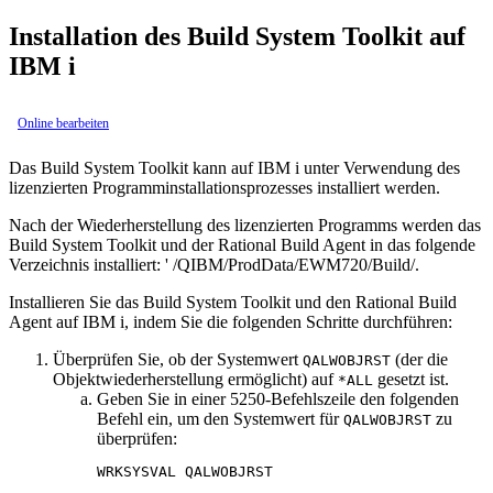
Installation des
Build System Toolkit
auf
IBM i
Online bearbeiten
Das
Build System Toolkit
kann auf
IBM i
unter Verwendung des
lizenzierten Programminstallationsprozesses installiert werden.
Nach der Wiederherstellung des lizenzierten Programms werden das
Build System Toolkit
und der Rational Build Agent in das folgende
Verzeichnis installiert: '
/QIBM/ProdData/EWM
720
/Build/
.
Installieren Sie das
Build System Toolkit
und den Rational Build
Agent auf
IBM i
, indem Sie die folgenden Schritte durchführen:
Überprüfen Sie, ob der Systemwert
(der die
QALWOBJRST
Objektwiederherstellung ermöglicht) auf
gesetzt ist.
*ALL
Geben Sie in einer 5250-Befehlszeile den folgenden
Befehl ein, um den Systemwert für
zu
QALWOBJRST
überprüfen:
WRKSYSVAL QALWOBJRST