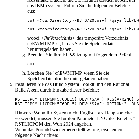
das
IBM i
system. Führen Sie die folgenden Befehle
aus:
put <
YourDirectory
>\BJTS
720
.savf /qsys.lib/EW
put <
YourDirectory
>\KJTS
720
.savf /qsys.lib/EW
wobei
<IhrVerzeichnis>
das temporäre Verzeichnis
c:\EWMTMP
ist, in das Sie die Speicherdatei
heruntergeladen haben.
Beenden Sie Ihre FTP-Sitzung mit folgendem Befehl:
QUIT
Löschen Sie '
c:\EWMTMP
, wenn Sie die
Speicherdatei dort heruntergeladen haben.
Installieren Sie das
Build System Toolkit
und den Rational
Build Agent durch Eingabe dieser Befehle:
RSTLICPGM LICPGM(5760EL5) DEV(*SAVF) RLS(V7R2M0) S
RSTLICPGM LICPGM(5760EL5) DEV(*SAVF) OPTION(3) RLS
Hinweis:
Wenn Ihr System nicht Englisch als Hauptsprache
verwendet, müssen Sie für den Parameter LNG des Befehls "
RSTLICPGM
den Wert 2924 angeben.
Wenn das Produkt wiederhergestellt wurde, erscheinen
folgende Nachrichten: