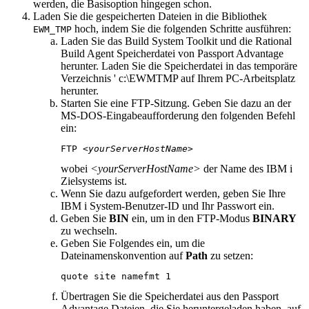
werden, die Basisoption hingegen schon.
Laden Sie die gespeicherten Dateien in die Bibliothek
hoch, indem Sie die folgenden Schritte ausführen:
EWM_TMP
Laden Sie das
Build System Toolkit
und die Rational
Build Agent Speicherdatei von Passport Advantage
herunter. Laden Sie die Speicherdatei in das temporäre
Verzeichnis '
c:\EWMTMP
auf Ihrem PC-Arbeitsplatz
herunter.
Starten Sie eine FTP-Sitzung. Geben Sie dazu an der
MS-DOS-Eingabeaufforderung den folgenden Befehl
ein:
FTP 
<yourServerHostName>
wobei
<yourServerHostName>
der Name des
IBM i
Zielsystems ist.
Wenn Sie dazu aufgefordert werden, geben Sie Ihre
IBM i
System-Benutzer-ID und Ihr Passwort ein.
Geben Sie
BIN
ein, um in den FTP-Modus
BINARY
zu wechseln.
Geben Sie Folgendes ein, um die
Dateinamenskonvention auf
Path
zu setzen:
quote site namefmt 1
Übertragen Sie die Speicherdatei aus den Passport
Advantage Dateien, die Sie heruntergeladen haben, auf