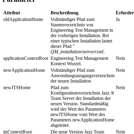
Attribut
Beschreibung
Erforder
oldApplicationHome
Vollständiger Pfad zum
Ja
Stammverzeichnis von
Engineering Test Management
in
der vorherigen Installation. Bei
einer typischen Installation lautet
dieser Pfad "
QM_installation
/server/conf
.
applicationContextRoot
Engineering Test Management
Nein
Kontext Wurzel.
newApplicationHome
Vollständiger Pfad zum
Nein
Anwendungsausgangsverzeichnis
der neuen Installation
newJTSHome
Pfad zum
Nein
Konfigurationsverzeichnis
Jazz ®
Team Server
der Installation der
neuen Version. Standardmäßig
wird der Wert des Parameters
newJTSHome
vom Wert des
Parameters
newApplicationHome
abgeleitet.
jtsContextRoot
Die neue Version
Jazz Team
Nein