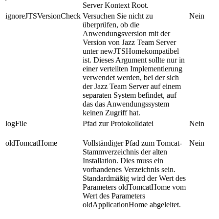
Server
Kontext Root.
ignoreJTSVersionCheck
Versuchen Sie nicht zu
Nein
überprüfen, ob die
Anwendungsversion mit der
Version von
Jazz Team Server
unter
newJTSHome
kompatibel
ist. Dieses Argument sollte nur in
einer verteilten Implementierung
verwendet werden, bei der sich
der
Jazz Team Server
auf einem
separaten System befindet, auf
das das Anwendungssystem
keinen Zugriff hat.
logFile
Pfad zur Protokolldatei
Nein
oldTomcatHome
Vollständiger Pfad zum Tomcat-
Nein
Stammverzeichnis der alten
Installation. Dies muss ein
vorhandenes Verzeichnis sein.
Standardmäßig wird der Wert des
Parameters
oldTomcatHome
vom
Wert des Parameters
oldApplicationHome
abgeleitet.