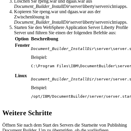
Löschen Sie
rpeng.war
und
dgaas.war
aus
Document_Builder_InstallDir
\server\liberty\servers\clm\apps
.
Kopieren Sie
rpeng.war
und
dgaas.war
aus der
Zwischenlösung in
Document_Builder_InstallDir
\server\liberty\servers\clm\apps
.
Starten Sie
den WebSphere Application Server Liberty Profile
Server
und führen Sie einen der folgenden Befehle aus:
Option
Beschreibung
Fenster
Document_Builder_InstallDir
\server\server.
Beispiel:
C:\Program Files\IBM\DocumentBuilder\serve
Linux
Document_Builder_InstallDir
/server/server.
Beispiel:
/opt/IBM/DocumentBuilder/server/server.sta
Weitere Schritte
Öffnen Sie nach dem Start des Servers die Startseite
von Publishing
Document Builder
. Um zu überprüfen, ob die vorläufigen