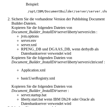
Beispiel:
 /opt/IBM/DocumentBuilder/server/server.sh
Sichern Sie die vorhandene Version
der Publishing Document
Builder-Dateien
.
Kopieren Sie die folgenden Dateien von
Document_Builder_InstallDir
\server\liberty\servers\clm
:
jvm.options
server.env
server.xml
RPENG_DB
und
DGAAS_DB
, wenn derbydb als
Datenbankserver verwendet wird
Kopieren Sie die folgenden Dateien von
Document_Builder_InstallDir
\server\liberty\servers\clm\conf
:
Application.xml
basicUserRegistry.xml
Kopieren Sie die folgenden Dateien von
Document_Builder_InstallDir
\server
:
server.startup.bat
liberty.start.bat
wenn
IBM Db2®
oder Oracle als
Datenbankserver verwendet wird