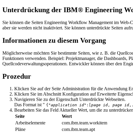
Unterdrückung der
IBM® Engineering W
Sie können die Seiten
Engineering Workflow Management
im Web-Cli
aber sie werden nicht inaktiviert. Sie können unterdrückte Seiten au
Informationen zu diesem Vorgang
Möglicherweise möchten Sie bestimmte Seiten, wie z. B. die Quellcod
Funktionen verwenden. Beispiel: Projektmanager, die Dashboards, P
Quellcodeverwaltungsoperationen. Entwickler können über den
Engi
Prozedur
Klicken Sie auf der Seite
Administration
für die Anwendung
En
Klicken Sie im Abschnitt
Konfiguration
auf
Erweiterte Eigensc
Navigieren Sie zu der Eigenschaft
Unterdrückte Webseiten
.
Das Format ist "
{"
application id
":[
page id
,
page id
,
Bearbeiten Sie das Feld
Aktueller Wert
, um die zu unterdrücke
Seite
Wert
Arbeitselemente
com.ibm.team.workitem
Pläne
com.ibm.team.apt