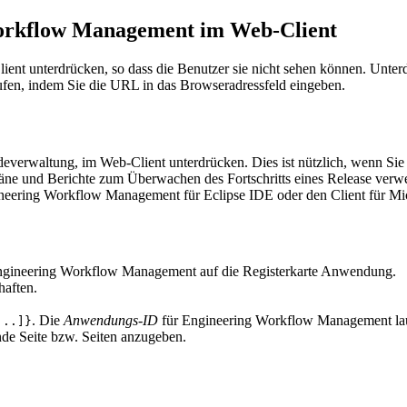
orkflow Management
im Web-Client
ent unterdrücken, so dass die Benutzer sie nicht sehen können. Unterd
frufen, indem Sie die URL in das Browseradressfeld eingeben.
everwaltung, im Web-Client unterdrücken. Dies ist nützlich, wenn Sie
läne und Berichte zum Überwachen des Fortschritts eines Release ver
neering Workflow Management
für Eclipse IDE oder den Client für Mi
gineering Workflow Management
auf die Registerkarte
Anwendung
.
haften
.
. Die
Anwendungs-ID
für
Engineering Workflow Management
la
...]}
nde Seite bzw. Seiten anzugeben.