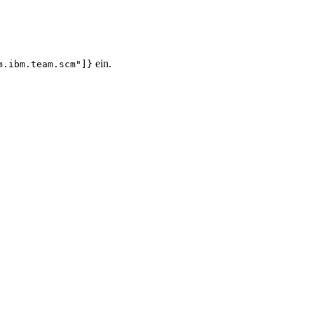
ein.
m.ibm.team.scm"]}