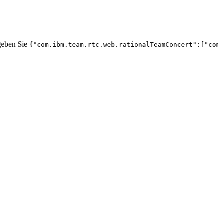
geben Sie
{"com.ibm.team.rtc.web.rationalTeamConcert":["co