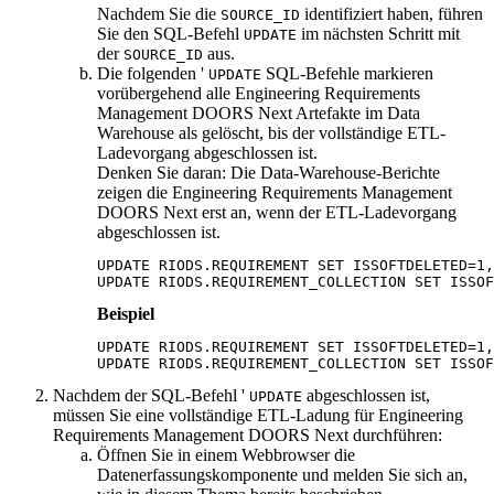
Nachdem Sie die
identifiziert haben, führen
SOURCE_ID
Sie den SQL-Befehl
im nächsten Schritt mit
UPDATE
der
aus.
SOURCE_ID
Die folgenden '
SQL-Befehle markieren
UPDATE
vorübergehend alle
Engineering Requirements
Management DOORS Next
Artefakte im Data
Warehouse als gelöscht, bis der vollständige ETL-
Ladevorgang abgeschlossen ist.
Denken Sie daran:
Die Data-Warehouse-Berichte
zeigen die
Engineering Requirements Management
DOORS Next
erst an, wenn der ETL-Ladevorgang
abgeschlossen ist.
UPDATE RIODS.REQUIREMENT SET ISSOFTDELETED=1,
UPDATE RIODS.REQUIREMENT_COLLECTION SET ISSOF
Beispiel
UPDATE RIODS.REQUIREMENT SET ISSOFTDELETED=1,
UPDATE RIODS.REQUIREMENT_COLLECTION SET ISSOF
Nachdem der SQL-Befehl '
abgeschlossen ist,
UPDATE
müssen Sie eine vollständige ETL-Ladung für
Engineering
Requirements Management DOORS Next
durchführen:
Öffnen Sie in einem Webbrowser die
Datenerfassungskomponente
und melden Sie sich an,