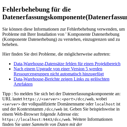
Fehlerbehebung für die
Datenerfassungskomponente
(Datenerfass
Sie können diese Informationen zur Fehlerbehebung verwenden, um
Probleme mit Ihrer Installation von '
Komponente Datenerhebung
(
Komponente Datenerhebung
) zu verstehen, einzugrenzen und zu
beheben.
Hier finden Sie drei Probleme, die möglicherweise auftreten:
Data-Warehouse-Datensätze fehlen für einen Projektbereich
Nach einem Upgrade von einer Version 5 werden
Ressourcengruppen nicht automatisch hinzugefügt
Data-Warehouse-Berichte zeigen Links zu gelöschten
Artefakten
Tipp
: So melden Sie sich bei
der Datenerfassungskomponente
an:
URL lautet
, wobei
https://<
server
>:<
port
>/dcc/web
der vollqualifizierte Domänenname oder
ist
<
server
>
localhost
und der Kontextstamm
ist. Geben Sie beispielsweise in
/dcc/web
einem Web-Browser folgende Adresse ein:
. Weitere Informationen
https://localhost:9443/dcc/web
finden Sie unter
Sammeln von Daten mit der