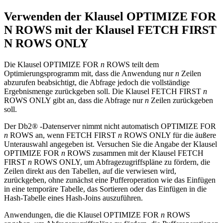
Verwenden der Klausel OPTIMIZE FOR
N ROWS mit der Klausel FETCH FIRST
N ROWS ONLY
Die Klausel OPTIMIZE FOR
n
ROWS teilt dem
Optimierungsprogramm mit, dass die Anwendung nur
n
Zeilen
abzurufen beabsichtigt, die Abfrage jedoch die vollständige
Ergebnismenge zurückgeben soll. Die Klausel FETCH FIRST
n
ROWS ONLY gibt an, dass die Abfrage nur
n
Zeilen zurückgeben
soll.
Der
Db2®
-Datenserver nimmt nicht automatisch OPTIMIZE FOR
n
ROWS an, wenn FETCH FIRST
n
ROWS ONLY für die äußere
Unterauswahl angegeben ist. Versuchen Sie die Angabe der Klausel
OPTIMIZE FOR
n
ROWS zusammen mit der Klausel FETCH
FIRST
n
ROWS ONLY, um Abfragezugriffspläne zu fördern, die
Zeilen direkt aus den Tabellen, auf die verwiesen wird,
zurückgeben, ohne zunächst eine Pufferoperation wie das Einfügen
in eine temporäre Tabelle, das Sortieren oder das Einfügen in die
Hash-Tabelle eines Hash-Joins auszuführen.
Anwendungen, die die Klausel OPTIMIZE FOR
n
ROWS