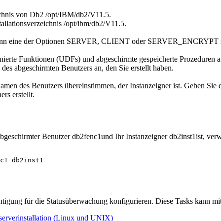
ichnis von
Db2
/opt/IBM/db2/
V11.5
.
tallationsverzeichnis
/opt/ibm/db2/
V11.5
.
nn eine der Optionen
SERVER
,
CLIENT
oder
SERVER_ENCRYPT
erte Funktionen (UDFs) und abgeschirmte gespeicherte Prozeduren ausg
des abgeschirmten Benutzers an, den Sie erstellt haben.
en des Benutzers übereinstimmen, der Instanzeigner ist. Geben Sie de
rs erstellt.
abgeschirmter Benutzer db2fenc1und Ihr Instanzeigner db2inst1ist, ver
c1 db2inst1
htigung für die Statusüberwachung konfigurieren. Diese Tasks kann mit
erverinstallation (Linux und UNIX)