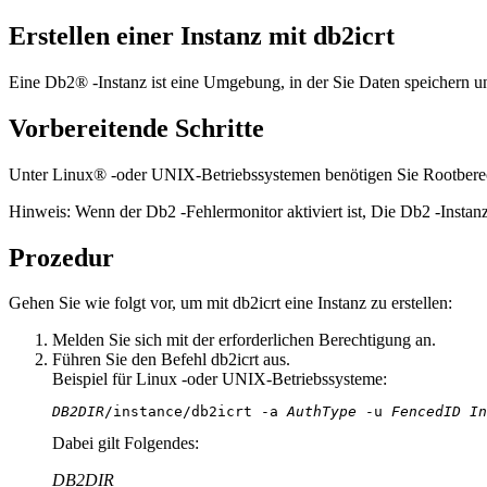
Erstellen einer Instanz mit db2icrt
Eine
Db2®
-Instanz ist eine Umgebung, in der Sie Daten speicher
Vorbereitende Schritte
Unter Linux® -oder UNIX-Betriebssystemen benötigen Sie Rootbere
Hinweis:
Wenn der
Db2
-Fehlermonitor aktiviert ist, Die
Db2
-Instan
Prozedur
Gehen Sie wie folgt vor, um mit
db2icrt
eine Instanz zu erstellen:
Melden Sie sich mit der erforderlichen Berechtigung an.
Führen Sie den Befehl
db2icrt
aus.
Beispiel für Linux -oder UNIX-Betriebssysteme:
DB2DIR
/instance/db2icrt -a 
AuthType
 -u 
FencedID
In
Dabei gilt Folgendes:
DB2DIR