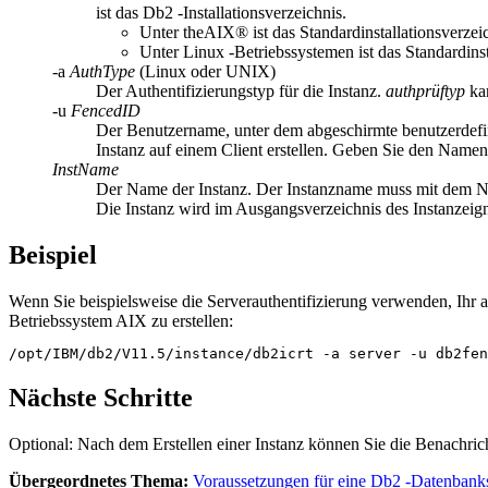
ist das
Db2
-Installationsverzeichnis.
Unter theAIX® ist das Standardinstallationsverze
Unter Linux -Betriebssystemen ist das Standardins
-a
AuthType
(Linux oder UNIX)
Der Authentifizierungstyp für die Instanz.
authprüftyp
ka
-u
FencedID
Der Benutzername, unter dem abgeschirmte benutzerdefini
Instanz auf einem Client erstellen. Geben Sie den Namen 
InstName
Der Name der Instanz. Der Instanzname muss mit dem Nam
Die Instanz wird im Ausgangsverzeichnis des Instanzeigne
Beispiel
Wenn Sie beispielsweise die Serverauthentifizierung verwenden, Ihr 
Betriebssystem AIX zu erstellen:
/opt/IBM/db2/
V11.5
/instance/db2icrt -a server -u db2fen
Nächste Schritte
Optional: Nach dem Erstellen einer Instanz können Sie die Benachric
Übergeordnetes Thema:
Voraussetzungen für eine Db2 -Datenbanks